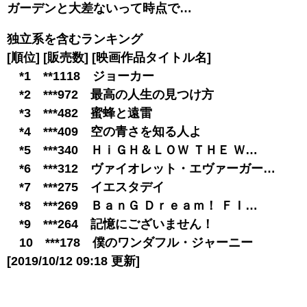
ガーデンと大差ないって時点で…
独立系を含むランキング
[順位] [販売数] [映画作品タイトル名]
*1 **1118 ジョーカー
*2 ***972 最高の人生の見つけ方
*3 ***482 蜜蜂と遠雷
*4 ***409 空の青さを知る人よ
*5 ***340 ＨｉＧＨ＆ＬＯＷ ＴＨＥ Ｗ…
*6 ***312 ヴァイオレット・エヴァーガー…
*7 ***275 イエスタデイ
*8 ***269 ＢａｎＧ Ｄｒｅａｍ！ ＦＩ…
*9 ***264 記憶にございません！
10 ***178 僕のワンダフル・ジャーニー
[2019/10/12 09:18 更新]