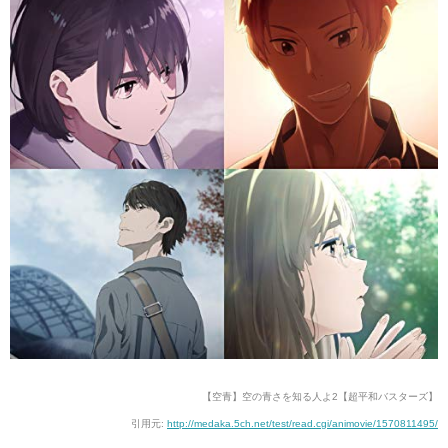
【空青】空の青さを知る人よ2【超平和バスターズ】
引用元:
http://medaka.5ch.net/test/read.cgi/animovie/1570811495/