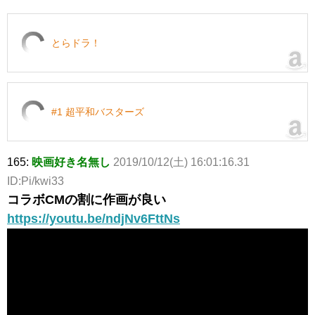
とらドラ！
#1 超平和バスターズ
165:
映画好き名無し
2019/10/12(土) 16:01:16.31
ID:Pi/kwi33
コラボCMの割に作画が良い
https://youtu.be/ndjNv6FttNs