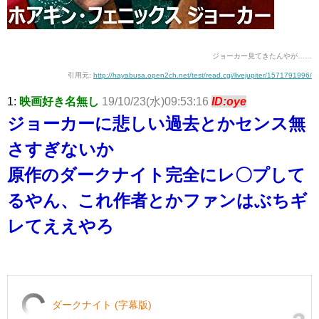
ジョーカー見てきたんやが……
引用元:
http://hayabusa.open2ch.net/test/read.cgi/livejupiter/1571791996/
1:
映画好き名無し
19/10/23(水)09:53:16
ID:oye
ジョーカーに悲しい過去とかセンス無
さすぎないか
原作のダークナイト完全にレ〇プして
るやん、これ作者とかファンはぶちギ
レてええやろ
ダークナイト (字幕版)