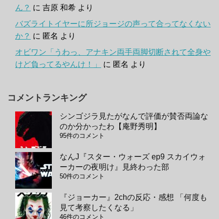
ん？
に
吉原 和希
より
バズライトイヤーに所ジョージの声って合ってなくない
か？
に
匿名
より
オビワン「うわっ、アナキン両手両脚切断されて全身や
けど負ってるやんけ！」
に
匿名
より
コメントランキング
シンゴジラ見たがなんで評価が賛否両論な
のか分かったわ【庵野秀明】
95件のコメント
なんJ『スター・ウォーズ ep9 スカイウォ
ーカーの夜明け』見終わった部
50件のコメント
『ジョーカー』2chの反応・感想 「何度も
見て考察したくなる」
46件のコメント