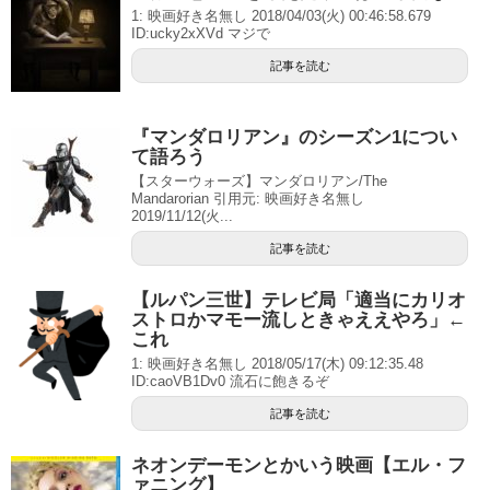
1: 映画好き名無し 2018/04/03(火) 00:46:58.679
ID:ucky2xXVd マジで
記事を読む
『マンダロリアン』のシーズン1につい
て語ろう
【スターウォーズ】マンダロリアン/The
Mandarorian 引用元: 映画好き名無し
2019/11/12(火...
記事を読む
【ルパン三世】テレビ局「適当にカリオ
ストロかマモー流しときゃええやろ」←
これ
1: 映画好き名無し 2018/05/17(木) 09:12:35.48
ID:caoVB1Dv0 流石に飽きるぞ
記事を読む
ネオンデーモンとかいう映画【エル・フ
ァニング】