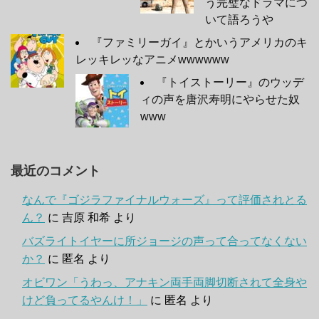
う完璧なドラマにつ
いて語ろうや
『ファミリーガイ』とかいうアメリカのキ
レッキレッなアニメwwwwww
『トイストーリー』のウッデ
ィの声を唐沢寿明にやらせた奴
www
最近のコメント
なんで『ゴジラファイナルウォーズ』って評価されとる
ん？
に
吉原 和希
より
バズライトイヤーに所ジョージの声って合ってなくない
か？
に
匿名
より
オビワン「うわっ、アナキン両手両脚切断されて全身や
けど負ってるやんけ！」
に
匿名
より