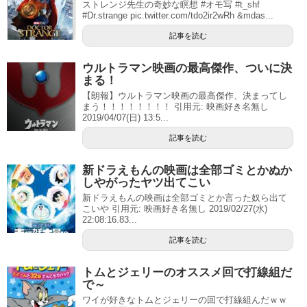
ストレンジ先生の奇妙な瞑想 #オモ写 #t_shf
#Dr.strange pic.twitter.com/tdo2ir2wRh &mdas...
記事を読む
ウルトラマン映画の最高傑作、ついに決
まる！
【朗報】ウルトラマン映画の最高傑作、決まってし
まう！！！！！！！！ 引用元: 映画好き名無し
2019/04/07(日) 13:5...
記事を読む
新ドラえもんの映画は全部ゴミとかぬか
しやがったヤツ出てこい
新ドラえもんの映画は全部ゴミとか言った奴ら出て
こいや 引用元: 映画好き名無し 2019/02/27(水)
22:08:16.83...
記事を読む
トムとジェリーのオススメ回で打線組だ
で～
ワイが好きなトムとジェリーの回で打線組んだｗｗ