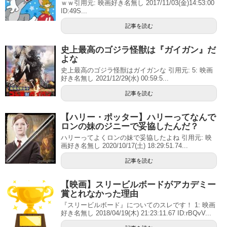
ｗｗ引用元: 映画好き名無し 2017/11/03(金)14:53:00
ID:49S...
記事を読む
史上最高のゴジラ怪獣は『ガイガン』だ
よな
史上最高のゴジラ怪獣はガイガンな 引用元: 5: 映画
好き名無し 2021/12/29(水) 00:59:5...
記事を読む
【ハリー・ポッター】ハリーってなんで
ロンの妹のジニーで妥協したんだ？
ハリーってよくロンの妹で妥協したよね 引用元: 映
画好き名無し 2020/10/17(土) 18:29:51.74...
記事を読む
【映画】スリービルボードがアカデミー
賞とれなかった理由
『スリービルボード』についてのスレです！ 1: 映画
好き名無し 2018/04/19(木) 21:23:11.67 ID:rBQvV...