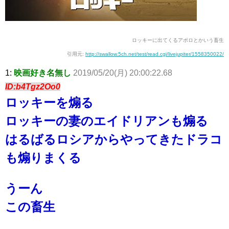
ロッキーに出てくるアポロとかいう畜生
引用元:
http://swallow.5ch.net/test/read.cgi/livejupiter/1558350022/
1:
映画好き名無し
2019/05/20(月) 20:00:22.68
ID:b4Tgz2Oo0
ロッキーを煽る
ロッキーの妻のエイドリアンも煽る
はるばるロシアからやってきたドラコ
も煽りまくる
うーん
この畜生