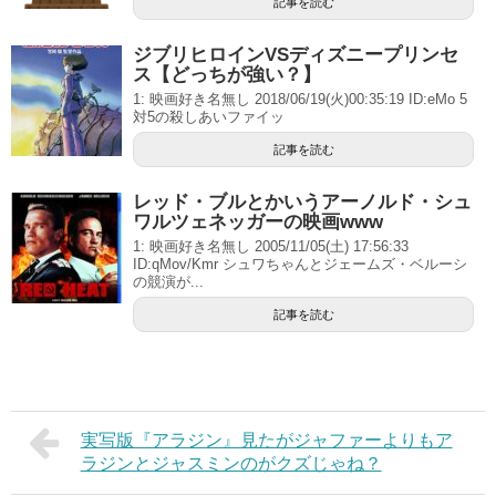
記事を読む
ジブリヒロインVSディズニープリンセ
ス【どっちが強い？】
1: 映画好き名無し 2018/06/19(火)00:35:19 ID:eMo 5
対5の殺しあいファイッ
記事を読む
レッド・ブルとかいうアーノルド・シュ
ワルツェネッガーの映画www
1: 映画好き名無し 2005/11/05(土) 17:56:33
ID:qMov/Kmr シュワちゃんとジェームズ・ベルーシ
の競演が...
記事を読む
実写版『アラジン』見たがジャファーよりもア
ラジンとジャスミンのがクズじゃね？