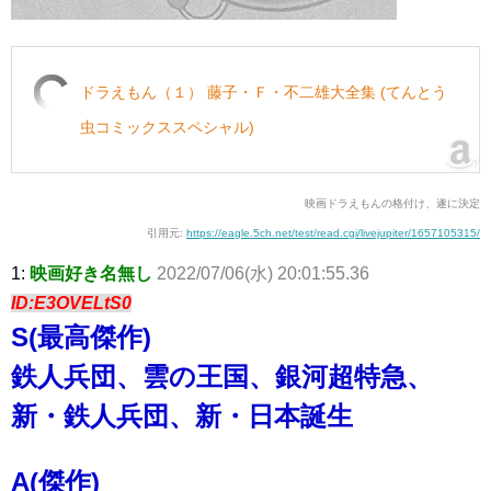
ドラえもん（１） 藤子・Ｆ・不二雄大全集 (てんとう
虫コミックススペシャル)
映画ドラえもんの格付け、遂に決定
引用元:
https://eagle.5ch.net/test/read.cgi/livejupiter/1657105315/
1:
映画好き名無し
2022/07/06(水) 20:01:55.36
ID:E3OVELtS0
S(最高傑作)
鉄人兵団、雲の王国、銀河超特急、
新・鉄人兵団、新・日本誕生
A(傑作)