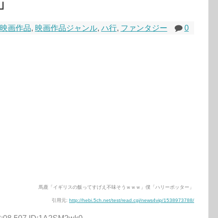
」
映画作品
,
映画作品ジャンル
,
ハ行
,
ファンタジー
0
馬鹿「イギリスの飯ってすげえ不味そうｗｗｗ」僕「ハリーポッター」
引用元:
http://hebi.5ch.net/test/read.cgi/news4vip/1538973788/