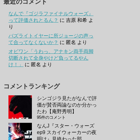
最近のコメント
なんで『ゴジラファイナルウォーズ』
って評価されとるん？
に
吉原 和希
よ
り
バズライトイヤーに所ジョージの声っ
て合ってなくないか？
に
匿名
より
オビワン「うわっ、アナキン両手両脚
切断されて全身やけど負ってるやん
け！」
に
匿名
より
コメントランキング
シンゴジラ見たがなんで評
価が賛否両論なのか分かっ
たわ【庵野秀明】
95件のコメント
なんJ『スター・ウォーズ
ep9 スカイウォーカーの夜
明け』見終わった部