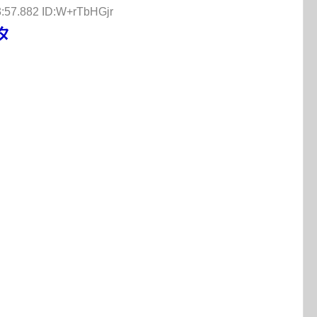
3:57.882 ID:W+rTbHGjr
タ