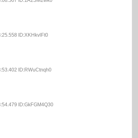
3:08.507 ID:1A2SM2wk0
3:25.558 ID:XKHkvlFt0
3:53.402 ID:RWuCtnqh0
43:54.479 ID:GkFGM4Q30