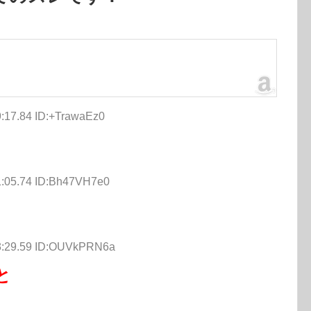
9:17.84 ID:+TrawaEz0
1:05.74 ID:Bh47VH7e0
43:29.59 ID:OUVkPRN6a
と