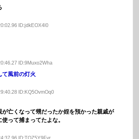
る
20:02.96 ID:jdkEOX4l0
20:46.27 ID:9Muxo2Wha
んて風前の灯火
:29:40.28 ID:KQ5OvmOq0
親が亡くなって甥だったか姪を預かった親戚が
に使って捕まってたよな。
24:37.96 ID:TQZ5Y9Fvr