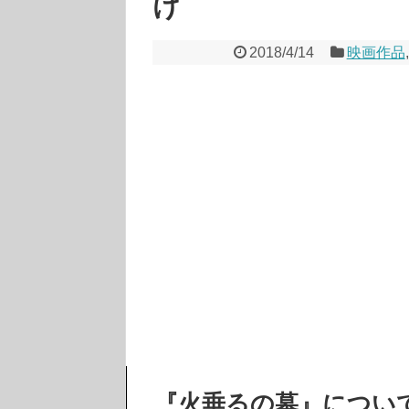
け
2018/4/14
映画作品
『火垂るの墓』につい