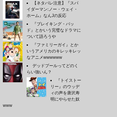
【ネタバレ注意】『スパ
イダーマン:ノー・ウェイ・
ホーム』なんJの反応
『ブレイキング・バッ
ド』とかいう完璧なドラマに
ついて語ろうや
『ファミリーガイ』とか
いうアメリカのキレッキレッ
なアニメwwwwww
デッドプールってどのく
らい強いん？
『トイストー
リー』のウッデ
ィの声を唐沢寿
明にやらせた奴
www