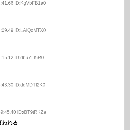
1:41.66 ID:KgVbFB1a0
2:09.49 ID:LAIQoMTX0
7:15.12 ID:dbuYLI5R0
8:43.30 ID:dqMDTI2K0
59:45.40 ID:/BT9tRKZa
言われる