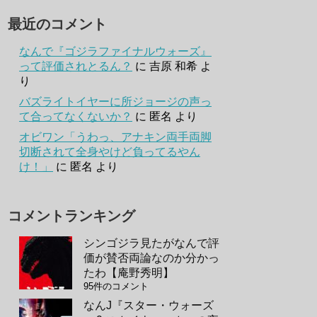
最近のコメント
なんで『ゴジラファイナルウォーズ』
って評価されとるん？
に
吉原 和希
よ
り
バズライトイヤーに所ジョージの声っ
て合ってなくないか？
に
匿名
より
オビワン「うわっ、アナキン両手両脚
切断されて全身やけど負ってるやん
け！」
に
匿名
より
コメントランキング
シンゴジラ見たがなんで評
価が賛否両論なのか分かっ
たわ【庵野秀明】
95件のコメント
なんJ『スター・ウォーズ