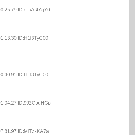
00:25.79 ID:qTVn4YqY0
01:13.30 ID:H1I3TyC00
00:40.95 ID:H1I3TyC00
01:04.27 ID:9J2CpdHGp
07:31.97 ID:MiTzkKA7a