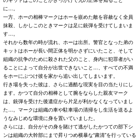
のキットはこのことがきっかけで兄の正体を知ること
に…。
一方、ホーの相棒マークはホーを嵌めた敵を容赦なく全員
抹殺、しかしこのときマークは足に銃弾を受けてしまいま
す…。
それから数年の時が流れ、ホーは出所。警官となった弟の
キットはホーが長い間正体を明かさずにいたこと、そして
組織の抗争のために殺された父のこと、身内に犯罪者がい
ることによって自分が出世できないこと…、すべての不満
をホーにぶつけ彼を家から追い出してしまいます。
行き場を失った彼は、さらに過酷な現実を目の当たりにし
ます。かつて自分の相棒として腕をならした親友マーク
は、銃弾を受けた後遺症から片足が利かなくなっていまし
た…。マークは組織の車や駐車場の清掃をし生活を送るよ
うなみじめな環境に身を置いていました。
さらには、自分がその身を賭けて逃がしたかつての部下シ
ンは組織の大幹部にまで昇りつめ横暴な“粛清”を行っている