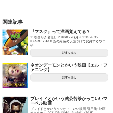
関連記事
『マスク』って洋画覚えてる？
1: 映画好き名無し 2018/05/28(月) 01:34:26.36
ID:4n9mzxbC0 あの緑色の仮面つけて変身するやつ
や...
記事を読む
ネオンデーモンとかいう映画【エル・フ
ァニング】
記事を読む
ブレイドとかいう滅茶苦茶かっこいいマ
ーベル映画
ブレイドとかいうクソかっこいい映画 引用元: 映画
好き名無し 2021/07/13(火) 13:46:01.470 ID...