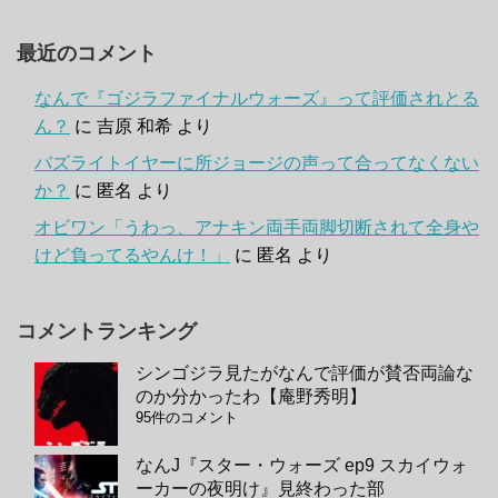
最近のコメント
なんで『ゴジラファイナルウォーズ』って評価されとる
ん？
に
吉原 和希
より
バズライトイヤーに所ジョージの声って合ってなくない
か？
に
匿名
より
オビワン「うわっ、アナキン両手両脚切断されて全身や
けど負ってるやんけ！」
に
匿名
より
コメントランキング
シンゴジラ見たがなんで評価が賛否両論な
のか分かったわ【庵野秀明】
95件のコメント
なんJ『スター・ウォーズ ep9 スカイウォ
ーカーの夜明け』見終わった部