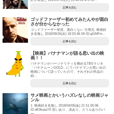
記事を読む
ゴッドファーザー初めてみたんやが面白
さが分からなかった
ゴッドファーザー初見、面白くない 引用元: 映画好
き名無し 2018/09/26(水) 18:03:46.59 ID:qiGNPm...
記事を読む
【映画】バナナマンが語る思い出の映
画！！
バナナマンがパーソナリティを務めるTBSラジオ
「バナナムーンGOLD」にてバナナマンが思い出の
映画について語っていたので、それぞれの作品の
紹...
記事を読む
サメ映画とかいうハズレなしの映画ジャ
ンル
1: 映画好き名無し 2018/04/06(金) 21:51:00.96
ID:dK9tueaY0 笑いあり、涙あり、スリルありのパ
ー...