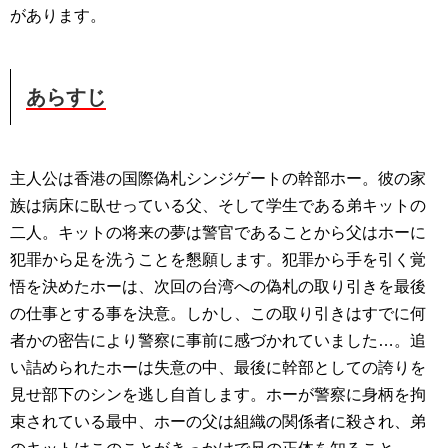
があります。
あらすじ
主人公は香港の国際偽札シンジゲートの幹部ホー。彼の家
族は病床に臥せっている父、そして学生である弟キットの
二人。キットの将来の夢は警官であることから父はホーに
犯罪から足を洗うことを懇願します。犯罪から手を引く覚
悟を決めたホーは、次回の台湾への偽札の取り引きを最後
の仕事とする事を決意。しかし、この取り引きはすでに何
者かの密告により警察に事前に感づかれていました…。追
い詰められたホーは失意の中、最後に幹部としての誇りを
見せ部下のシンを逃し自首します。ホーが警察に身柄を拘
束されている最中、ホーの父は組織の関係者に殺され、弟