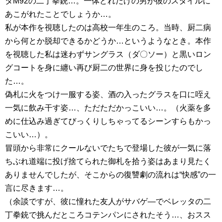
タM92の二丁拳銃…。一体どれだけの男が彼のスタイルに
あこがれたことでしょうか…。
私が本作を視聴したのは高校一年生のころ。当時、厨二病
から何とか脱却できるかどうか…というようなとき。本作
を視聴した私は迷わずサングラス（ダ〇ソー）と黒いロン
グコートを身に纏い再び厨二の世界に身を投じたのでし
た…。
偽札に火をつけ一服する姿、酒の入ったグラスを口に咥え
一気に飲み干す姿…、ただただかっこいい…。（火薬を多
めに仕込み過ぎてびっくりしちゃってるシーンすらもかっ
こいい…）。
冒頭から非常にクールないでたちで登場した彼が一気に落
ちぶれ道端に投げ捨てられた御札を拾う姿はあまり見たく
ありませんでしたが、そこからの復讐劇の流れは“快感”の一
言に尽きます…。
（余談ですが、彼に憧れた友人がサバゲ―でベレッタの二
丁拳銃で挑んだところコテンパンにされたそう…、おスス