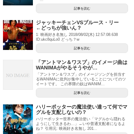
記事を読む
ジャッキーチェンVSブルース・リー
←どっちが強いん？
1: 映画好き名無し 2018/08/02(木) 12:57:08.638
ID:ukc8quLo0 どっち？w
記事を読む
「アントマン＆ワスプ」のイメージ曲は
WANIMAがやるそうやが…
「アントマン＆ワスプ」のイメージソングを担当す
るWANIMAに批判が集中していることについてのツ
イートです。 この界隈の奴はWANIM...
記事を読む
ハリーポッターの魔法使い達って何でマ
グルを支配しないの？
ハリーポッター世界の魔法使い「マグルから隠れる
ようにして生きるわ…」←いや普通支配者になるよ
ね？ 引用元: 映画好き名無し 201...