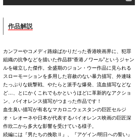
作品解説
カンフーやコメディ路線ばかりだった香港映画界に、犯罪
組織の抗争などを描いた作品群“香港ノワール”というジャン
ルを確立した傑作。全盛期のジョン・ウー作品に見られる
スローモーションを多用した容赦のない暴力描写、外連味
たっぷりな銃撃戦、やたらと派手な爆発、流血描写などな
ど…、とにかくこれでもかというほどに革新的なアクショ
ン、バイオレンス描写がつまった作品です！
血生臭い描写が有名なマカロニウェスタンの巨匠セルジ
オ・レオーネや日本が代表するバイオレンス映画の巨匠深
作欣二から多大な影響を受けている様子。
続編には『男たちの挽歌Ⅱ』、『アゲイン/明日への誓い』