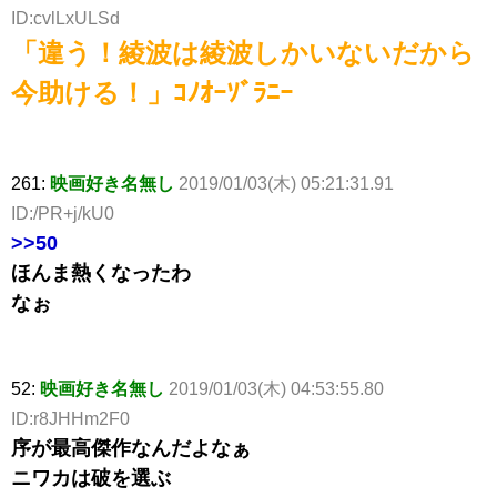
ID:cvlLxULSd
「違う！綾波は綾波しかいないだから
今助ける！」ｺﾉｵｰｿﾞﾗﾆｰ
261:
映画好き名無し
2019/01/03(木) 05:21:31.91
ID:/PR+j/kU0
>>50
ほんま熱くなったわ
なぉ
52:
映画好き名無し
2019/01/03(木) 04:53:55.80
ID:r8JHHm2F0
序が最高傑作なんだよなぁ
ニワカは破を選ぶ