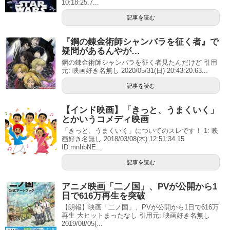
10:18:25.7...
記事を読む
『鋼の錬金術師シャンバラを征く者』で
疑問があるんやが…
鋼の錬金術師シャンバラを征く者見たんだけど 引用
元: 映画好き名無し 2020/05/31(日) 20:43:20.63...
記事を読む
【インド映画】「きっと、うまくいく」
とかいうコメディ映画
「きっと、うまくいく」についてのスレです！ 1: 映
画好き名無し 2018/03/08(木) 12:51:34.15
ID:mnhbNE...
記事を読む
アニメ映画「二ノ国」、PVが公開から1
日で616万再生を突破
【朗報】映画「二ノ国」、PVが公開から1日で616万
再生 大ヒットまったなし 引用元: 映画好き名無し
2019/08/05(...