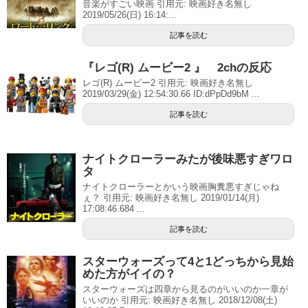
音楽がすごい映画 引用元: 映画好き名無し
2019/05/26(日) 16:14:...
記事を読む
『レゴ(R) ムービー2 』 2chの反応
レゴ(R) ムービー2 引用元: 映画好き名無し
2019/03/29(金) 12:54:30.66 ID:dPpDd9bM ...
記事を読む
ナイトクローラーみたが後味悪すぎワロ
タ
ナイトクローラーとかいう映画胸糞悪すぎじゃね
ぇ？ 引用元: 映画好き名無し 2019/01/14(月)
17:08:46.684 ...
記事を読む
スターウォーズって4と1どっちから見始
めた方がイイの？
スターウォーズは四章から見るのがいいのか一章が
いいのか 引用元: 映画好き名無し 2018/12/08(土)