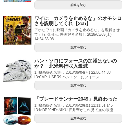
記事を読む
ワイに「カメラを止めるな」のオモシロ
さを説明してくれ【2ch】
アホなワイに映画「カメラを止めるな」を理解させ
てくれ 引用元: 映画好き名無し 2019/03/09(土)
14:54:53.08...
記事を読む
ハン・ソロにフォースの加護はないの
か？ 北米興行収入激減
1: 映画好き名無し 2018/06/04(月) 22:56:44.83
ID:CAP_USER9 ハン・ソロにフォース...
記事を読む
「ブレードランナー2049」見終わった
1: 映画好き名無し 2018/06/29(金) 21:11:51.145
ID:IdDP20HDaNIKU 押井守がこれ見て血の涙流...
記事を読む