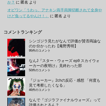
か？
に
匿名
より
オビワン「うわっ、アナキン両手両脚切断されて全身や
けど負ってるやんけ！」
に
匿名
より
コメントランキング
シンゴジラ見たがなんで評価が賛否両論な
のか分かったわ【庵野秀明】
95件のコメント
なんJ『スター・ウォーズ ep9 スカイウォ
ーカーの夜明け』見終わった部
50件のコメント
『ジョーカー』2chの反応・感想 「何度も
見て考察したくなる」
46件のコメント
なんで『ゴジラファイナルウォーズ』って
評価されとるん？