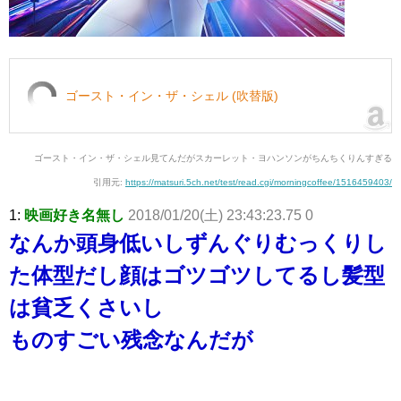
ゴースト・イン・ザ・シェル (吹替版)
ゴースト・イン・ザ・シェル見てんだがスカーレット・ヨハンソンがちんちくりんすぎる
引用元:
https://matsuri.5ch.net/test/read.cgi/morningcoffee/1516459403/
1:
映画好き名無し
2018/01/20(土) 23:43:23.75 0
なんか頭身低いしずんぐりむっくりし
た体型だし顔はゴツゴツしてるし髪型
は貧乏くさいし
ものすごい残念なんだが