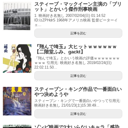
スティーブ・マックイーン主演の「ブリ
ット」とかいう傑作刑事映画
1: 映画好き名無し 2007/02/04(日) 01:14:52
ID:/zZPHdrS 1968年アメリカ映画 監督ピーターイ
ェ...
記事を読む
『翔んで埼玉』大ヒットｗｗｗｗｗｗ
【二階堂ふみ、gackt】
『翔んで埼玉』とかいう映画の評価ｗｗｗｗｗｗｗ
ｗｗｗ 引用元: 映画好き名無し 2019/02/24(日)
22:02:11.50...
記事を読む
スティーブン・キング作品で一番面白い
やつ決めようや
スティーブン・キングで一番面白いやつって引用元:
映画好き名無し 21/01/23(土)15:38:49...
記事を読む
ゾンビ映画で3大いらないキャラ「感染