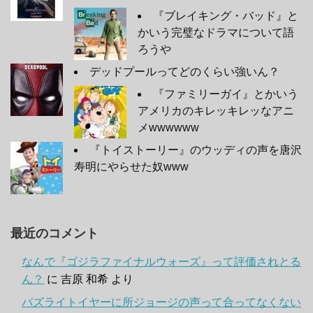
『ブレイキング・バッド』と
かいう完璧なドラマについて語
ろうや
デッドプールってどのくらい強いん？
『ファミリーガイ』とかいう
アメリカのキレッキレッなアニ
メwwwwww
『トイストーリー』のウッディの声を唐沢
寿明にやらせた奴www
最近のコメント
なんで『ゴジラファイナルウォーズ』って評価されとる
ん？
に
吉原 和希
より
バズライトイヤーに所ジョージの声って合ってなくない