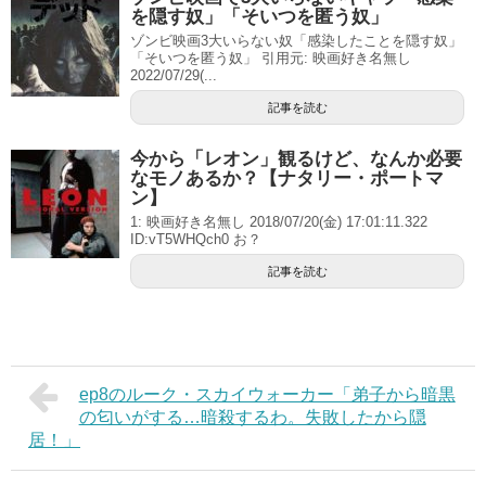
を隠す奴」「そいつを匿う奴」
ゾンビ映画3大いらない奴「感染したことを隠す奴」
「そいつを匿う奴」 引用元: 映画好き名無し
2022/07/29(...
記事を読む
今から「レオン」観るけど、なんか必要
なモノあるか？【ナタリー・ポートマ
ン】
1: 映画好き名無し 2018/07/20(金) 17:01:11.322
ID:vT5WHQch0 お？
記事を読む
ep8のルーク・スカイウォーカー「弟子から暗黒
の匂いがする…暗殺するわ。失敗したから隠
居！」