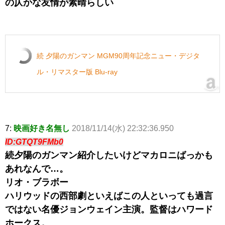
の仄かな友情が素晴らしい
続 夕陽のガンマン MGM90周年記念ニュー・デジタ
ル・リマスター版 Blu-ray
7:
映画好き名無し
2018/11/14(水) 22:32:36.950
ID:GTQT9FMb0
続夕陽のガンマン紹介したいけどマカロニばっかも
あれなんで…。
リオ・ブラボー
ハリウッドの西部劇といえばこの人といっても過言
ではない名優ジョンウェイン主演。監督はハワード
ホークス。