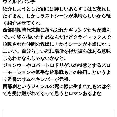
ワイルドバンチ
紹介しようとした割には詳しいあらすじはど忘れし
たすまん。しかしラストシーンが素晴らしいから軽
く紹介させてくれ
西部開拓時代末期に落ちぶれたギャングたちが滅ん
でいく姿を描いた作品なんだけどクライマックスで
拉致された仲間の救出に向かうシーンが本当にかっ
こいい。自分らしい死に場所を得た彼らはある意味
しあわせなんじゃないかなと。
ジョンウーやロバートロドリゲスの得意とするスロ
ーモーションや派手な銃撃戦もこの映画…というよ
り監督のサムペキンパーが元祖。
西部劇というジャンルの死に際に生まれたものは今
でも受け継がれてるって思うとロマンあるよな