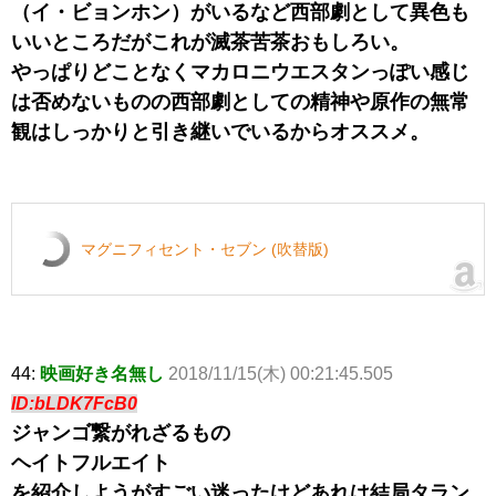
（イ・ビョンホン）がいるなど西部劇として異色も
いいところだがこれが滅茶苦茶おもしろい。
やっぱりどことなくマカロニウエスタンっぽい感じ
は否めないものの西部劇としての精神や原作の無常
観はしっかりと引き継いでいるからオススメ。
マグニフィセント・セブン (吹替版)
44:
映画好き名無し
2018/11/15(木) 00:21:45.505
ID:bLDK7FcB0
ジャンゴ繋がれざるもの
ヘイトフルエイト
を紹介しようがすごい迷ったけどあれは結局タラン