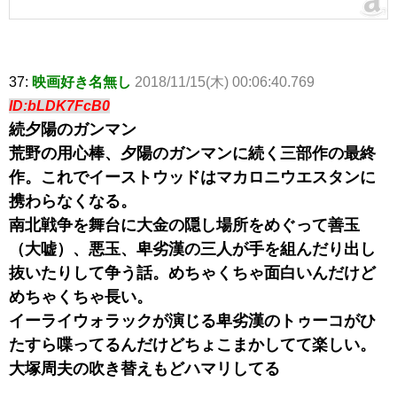
37:
映画好き名無し
2018/11/15(木) 00:06:40.769
ID:bLDK7FcB0
続夕陽のガンマン
荒野の用心棒、夕陽のガンマンに続く三部作の最終
作。これでイーストウッドはマカロニウエスタンに
携わらなくなる。
南北戦争を舞台に大金の隠し場所をめぐって善玉
（大嘘）、悪玉、卑劣漢の三人が手を組んだり出し
抜いたりして争う話。めちゃくちゃ面白いんだけど
めちゃくちゃ長い。
イーライウォラックが演じる卑劣漢のトゥーコがひ
たすら喋ってるんだけどちょこまかしてて楽しい。
大塚周夫の吹き替えもどハマリしてる