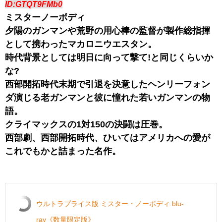
ID:GTQT9FMb0
ミスターノーボディ
夕陽のガンマンや荒野の用心棒の監督が製作総指揮
として携わったマカロニウエスタン。
時代背景としては明日に向って撃て!と同じくらいか
な?
西部開拓時代末期で引退を決意したヘンリーフォン
ダ演じる老ガンマンと彼に憧れた若いガンマンの物
語。
クライマックスの1対150の決闘は圧巻。
西部劇、西部開拓時代、ひいてはアメリカへの愛が
これでもかと詰まった名作。
ウルトラプライス版 ミスター・ノーボディ blu-
ray《数量限定版》