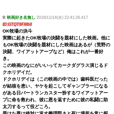
9:
映画好き名無し
2018/11/14(水) 22:41:26.417
ID:GTQT9FMb0
OK牧場の決斗
実際に起きたOK牧場の決闘を題材にした映画。他に
もOK牧場の決闘を題材にした映画はあるが（荒野の
決闘、ワイアットアープなど）俺はこれが一番好
き。
この映画のなにがいいってカークダグラス演じるド
クホリデイだ。
ドクホリデイは（この映画の中では）歯科医だった
が結核を患い、ヤケを起こしてギャンブラーになる
がある日バートランカスター扮するワイアットアー
プに命を救われ、彼に恩を返すために彼の私闘に助
太刀するって役どころ。
受けた恩は絶対に返す義理堅さと死に場所を常に探