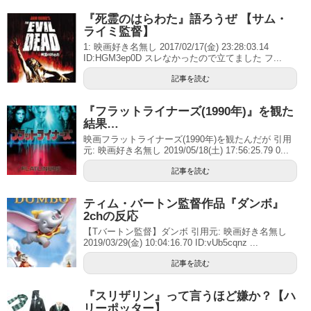
『死霊のはらわた』語ろうぜ 【サム・
ライミ監督】
1: 映画好き名無し 2017/02/17(金) 23:28:03.14
ID:HGM3ep0D スレなかったので立てました フ...
記事を読む
『フラットライナーズ(1990年)』を観た
結果…
映画フラットライナーズ(1990年)を観たんだが 引用
元: 映画好き名無し 2019/05/18(土) 17:56:25.79 0...
記事を読む
ティム・バートン監督作品『ダンボ』
2chの反応
【Tバートン監督】ダンボ 引用元: 映画好き名無し
2019/03/29(金) 10:04:16.70 ID:vUb5cqnz ...
記事を読む
『スリザリン』って言うほど嫌か？【ハ
リーポッター】