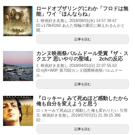
ロードオブザリングにわか「フロドは無
能」ワイ「ほんならね」
1: 映画好き名無し 2018/08/01(水) 14:57:39.67
ID:v178kR2b0 あんた指輪の重圧に耐えれるんかと
聞...
記事を読む
カンヌ映画祭パルムドール受賞『ザ・ス
クエア 思いやりの聖域』 2chの反応
1: 映画好き名無し 2018/04/01(日) 22:07:55.63
ID:trjR+W0P 第70回カンヌ国際映画祭パルムドー
ル...
記事を読む
『ロッキー』みて死ぬほど感動したから
俺も自分を変えようと思う
ロッキーみて死ぬほど感動した俺も変わりたい 引用
元: 映画好き名無し 2019/07/07(日) 21:39:15.386
ID:...
記事を読む