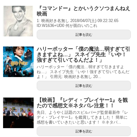
『コマンドー』とかいうクソつまんねえ
映画
1: 映画好き名無し 2018/04/07(土) 09:22:32.65
ID:W1636+UD0 何が面白いのこれ
記事を読む
ハリーポッター「僕の魔法…弱すぎて引
きますよね…」 スネイプ先生「いや！
強すぎて引いてるんだよ！」
ハリーポッター「僕の魔法…弱すぎて引きますよ
ね…」 スネイプ先生「いや！強すぎて引いてるんだ
よ！」 引用元: 映画好き名無し 20...
記事を読む
【映画】『レディ・プレイヤー1』を観
たので感想文※ネタバレ注意！！
先日、ようやく話題のスピルバーグ監督最新作『レ
ディ・プレイヤー1』を鑑賞してきました！ 簡単に
感想を書いていきたいと思います！ ※ネタバ...
記事を読む