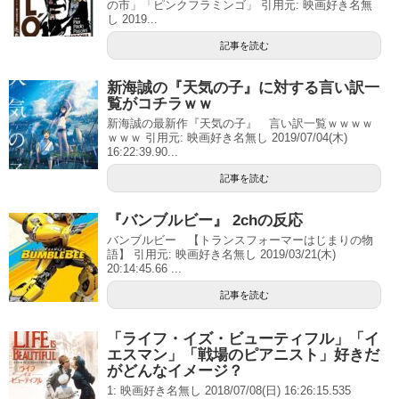
の市」「ピンクフラミンゴ」 引用元: 映画好き名無
し 2019...
記事を読む
新海誠の『天気の子』に対する言い訳一
覧がコチラｗｗ
新海誠の最新作『天気の子』 言い訳一覧ｗｗｗｗ
ｗｗｗ 引用元: 映画好き名無し 2019/07/04(木)
16:22:39.90...
記事を読む
『バンブルビー』 2chの反応
バンブルビー 【トランスフォーマーはじまりの物
語】 引用元: 映画好き名無し 2019/03/21(木)
20:14:45.66 ...
記事を読む
「ライフ・イズ・ビューティフル」「イ
エスマン」「戦場のピアニスト」好きだ
がどんなイメージ？
1: 映画好き名無し 2018/07/08(日) 16:26:15.535