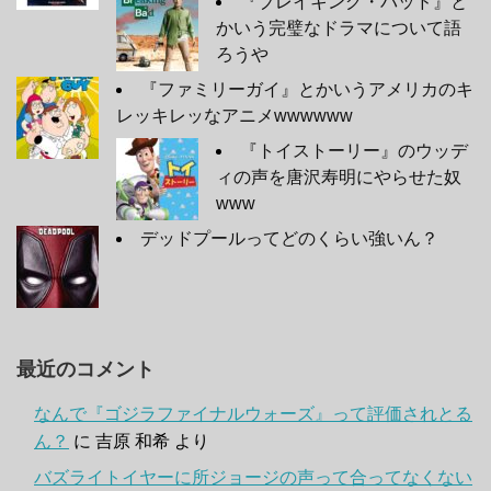
『ブレイキング・バッド』と
かいう完璧なドラマについて語
ろうや
『ファミリーガイ』とかいうアメリカのキ
レッキレッなアニメwwwwww
『トイストーリー』のウッデ
ィの声を唐沢寿明にやらせた奴
www
デッドプールってどのくらい強いん？
最近のコメント
なんで『ゴジラファイナルウォーズ』って評価されとる
ん？
に
吉原 和希
より
バズライトイヤーに所ジョージの声って合ってなくない