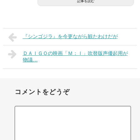
記事を読む
『シンゴジラ』を今更ながら観たわけだが
ＤＡＩＧＯの映画「Ｍ：Ｉ」吹替版声優起用が
物議…
コメントをどうぞ