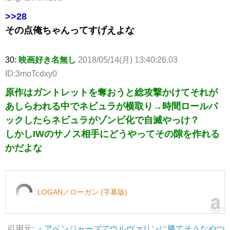
>>28
その点俺ちゃんってすげえよな
30:
映画好き名無し
2018/05/14(月) 13:40:26.03
ID:3moTcdxy0
原作はガントレットを奪おうと総攻撃かけてそれが
あしらわれる中でネビュラが横取り→時間ロールバ
ックしたらネビュラがゾンビ化で自滅やっけ？
しかしIWのサノス相手にどうやってその隙を作れる
かだよな
LOGAN／ローガン (字幕版)
引用元:
・アベンジャーズでウルヴァリンに勝てそうなやつ