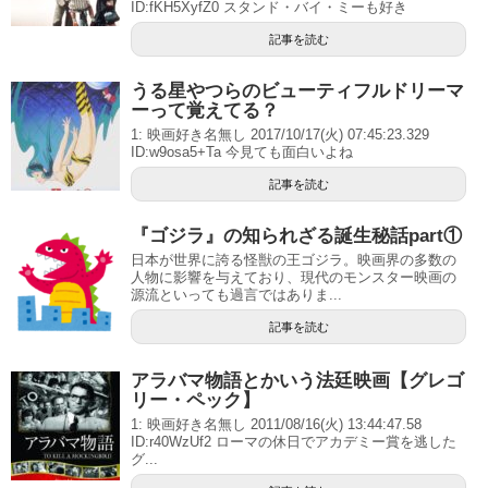
ID:fKH5XyfZ0 スタンド・バイ・ミーも好き
記事を読む
うる星やつらのビューティフルドリーマ
ーって覚えてる？
1: 映画好き名無し 2017/10/17(火) 07:45:23.329
ID:w9osa5+Ta 今見ても面白いよね
記事を読む
『ゴジラ』の知られざる誕生秘話part①
日本が世界に誇る怪獣の王ゴジラ。映画界の多数の
人物に影響を与えており、現代のモンスター映画の
源流といっても過言ではありま...
記事を読む
アラバマ物語とかいう法廷映画【グレゴ
リー・ペック】
1: 映画好き名無し 2011/08/16(火) 13:44:47.58
ID:r40WzUf2 ローマの休日でアカデミー賞を逃した
グ...