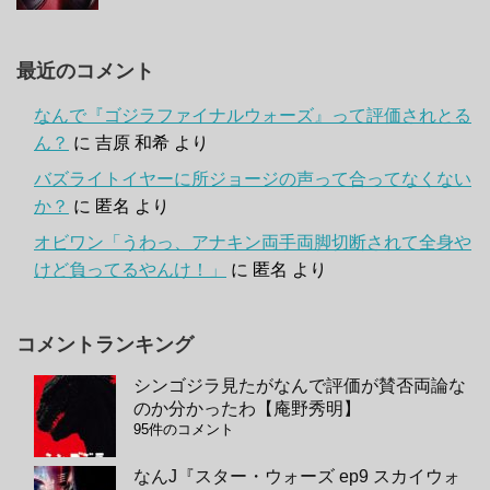
最近のコメント
なんで『ゴジラファイナルウォーズ』って評価されとる
ん？
に
吉原 和希
より
バズライトイヤーに所ジョージの声って合ってなくない
か？
に
匿名
より
オビワン「うわっ、アナキン両手両脚切断されて全身や
けど負ってるやんけ！」
に
匿名
より
コメントランキング
シンゴジラ見たがなんで評価が賛否両論な
のか分かったわ【庵野秀明】
95件のコメント
なんJ『スター・ウォーズ ep9 スカイウォ