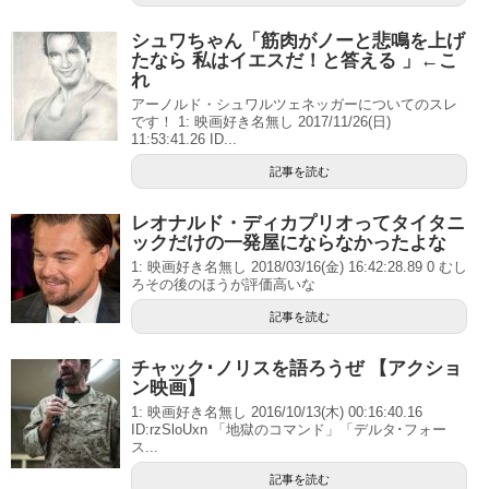
シュワちゃん「筋肉がノーと悲鳴を上げ
たなら 私はイエスだ！と答える 」←こ
れ
アーノルド・シュワルツェネッガーについてのスレ
です！ 1: 映画好き名無し 2017/11/26(日)
11:53:41.26 ID...
記事を読む
レオナルド・ディカプリオってタイタニ
ックだけの一発屋にならなかったよな
1: 映画好き名無し 2018/03/16(金) 16:42:28.89 0 むし
ろその後のほうが評価高いな
記事を読む
チャック･ノリスを語ろうぜ 【アクショ
ン映画】
1: 映画好き名無し 2016/10/13(木) 00:16:40.16
ID:rzSloUxn 「地獄のコマンド」「デルタ･フォー
ス...
記事を読む