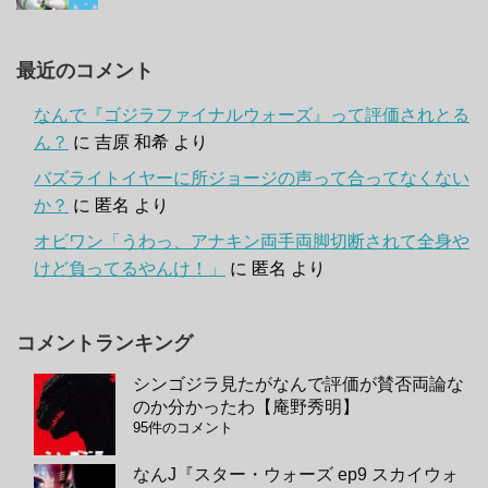
最近のコメント
なんで『ゴジラファイナルウォーズ』って評価されとる
ん？
に
吉原 和希
より
バズライトイヤーに所ジョージの声って合ってなくない
か？
に
匿名
より
オビワン「うわっ、アナキン両手両脚切断されて全身や
けど負ってるやんけ！」
に
匿名
より
コメントランキング
シンゴジラ見たがなんで評価が賛否両論な
のか分かったわ【庵野秀明】
95件のコメント
なんJ『スター・ウォーズ ep9 スカイウォ