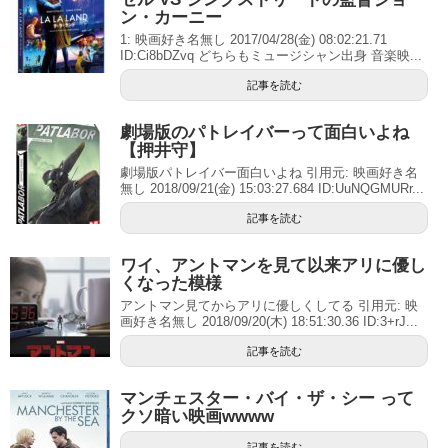
ン・カーニー
1: 映画好き名無し 2017/04/28(金) 08:02:21.71
ID:Ci8bDZvq どちらもミュージシャン出身 音楽映...
記事を読む
劇場版のパトレイバーって面白いよね
【押井守】
劇場版パトレイバー面白いよね 引用元: 映画好き名
無し 2018/09/21(金) 15:03:27.684 ID:UuNQGMURr...
記事を読む
ワイ、アントマンを見て以来アリに優し
くなった模様
アントマン見てからアリに優しくしてる 引用元: 映
画好き名無し 2018/09/20(木) 18:51:30.36 ID:3+rJ...
記事を読む
マンチェスター・バイ・ザ・シー って
クソ暗い映画wwww
記事を読む