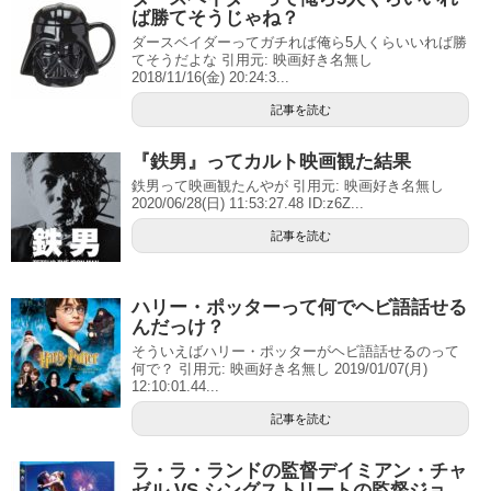
ば勝てそうじゃね？
ダースベイダーってガチれば俺ら5人くらいいれば勝
てそうだよな 引用元: 映画好き名無し
2018/11/16(金) 20:24:3...
記事を読む
『鉄男』ってカルト映画観た結果
鉄男って映画観たんやが 引用元: 映画好き名無し
2020/06/28(日) 11:53:27.48 ID:z6Z...
記事を読む
ハリー・ポッターって何でヘビ語話せる
んだっけ？
そういえばハリー・ポッターがヘビ語話せるのって
何で？ 引用元: 映画好き名無し 2019/01/07(月)
12:10:01.44...
記事を読む
ラ・ラ・ランドの監督デイミアン・チャ
ゼル VS シングストリートの監督ジョ