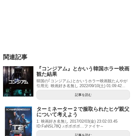
関連記事
『コンジアム』とかいう韓国ホラー映画
観た結果
韓国の｢コンジアム｣とかいうホラー映画観たんやが
引用元: 映画好き名無し 2022/09/10(土) 01:09:42...
記事を読む
ターミネーター２で服取られたヒゲ親父
について考えよう
1: 映画好き名無し 2017/02/03(金) 23:02:03.45
ID:FaNSL78Q ♪ボボボボ…ファイヤ～
記事を読む