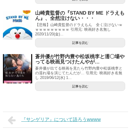
山崎貴監督の『STAND BY ME ドラえも
ん』、全然泣けない・・・
【悲報】山崎貴監督のドラえもん 全く泣けないｗ
ｗｗｗｗｗｗｗｗｗ 引用元: 映画好き名無し
2020/11/20(金)...
記事を読む
蒼井優が竹野内豊や松坂桃李と濡〇場や
ってる映画見つけたんやが…
蒼井優が出てる映画を見たら竹野内豊や松坂桃李と
の濡れ場を演じてたんだが… 引用元: 映画好き名無
し 2019/06/12(水) 1...
記事を読む
『サンゲリア』について語ろうwwww