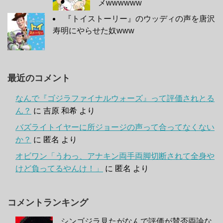
メwwwwww
『トイストーリー』のウッディの声を唐沢
寿明にやらせた奴www
最近のコメント
なんで『ゴジラファイナルウォーズ』って評価されとる
ん？
に
吉原 和希
より
バズライトイヤーに所ジョージの声って合ってなくない
か？
に
匿名
より
オビワン「うわっ、アナキン両手両脚切断されて全身や
けど負ってるやんけ！」
に
匿名
より
コメントランキング
シンゴジラ見たがなんで評価が賛否両論な