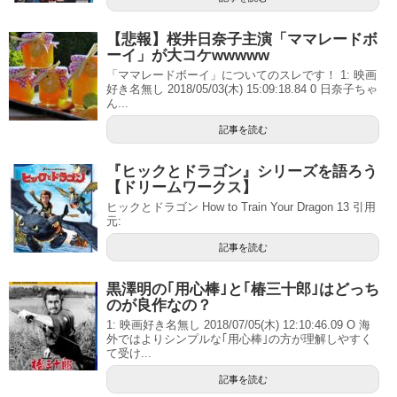
【悲報】桜井日奈子主演「ママレードボ
ーイ」が大コケwwwww
「ママレードボーイ」についてのスレです！ 1: 映画
好き名無し 2018/05/03(木) 15:09:18.84 0 日奈子ちゃ
ん...
記事を読む
『ヒックとドラゴン』シリーズを語ろう
【ドリームワークス】
ヒックとドラゴン How to Train Your Dragon 13 引用
元:
記事を読む
黒澤明の｢用心棒｣と｢椿三十郎｣はどっち
のが良作なの？
1: 映画好き名無し 2018/07/05(木) 12:10:46.09 O 海
外ではよりシンプルな｢用心棒｣の方が理解しやすく
て受け...
記事を読む