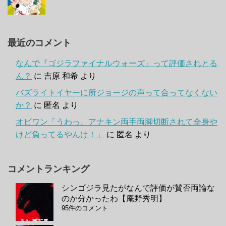
最近のコメント
なんで『ゴジラファイナルウォーズ』って評価されとる
ん？
に
吉原 和希
より
バズライトイヤーに所ジョージの声って合ってなくない
か？
に
匿名
より
オビワン「うわっ、アナキン両手両脚切断されて全身や
けど負ってるやんけ！」
に
匿名
より
コメントランキング
シンゴジラ見たがなんで評価が賛否両論な
のか分かったわ【庵野秀明】
95件のコメント