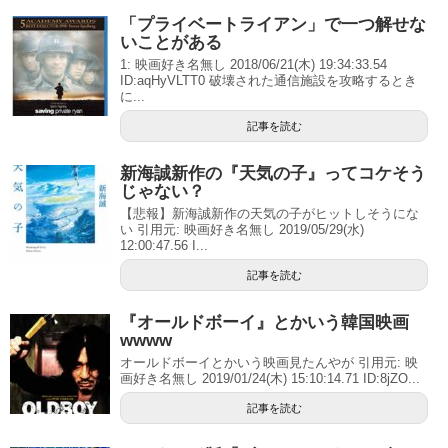
「プライベートライアン」で一つ解せな
いことがある
1: 映画好き名無し 2018/06/21(木) 19:34:33.54
ID:aqHyVLTT0 破壊された通信施設を攻略するとき
に...
記事を読む
新海誠新作の『天気の子』ってコケそう
じゃない？
【悲報】新海誠新作の天気の子がヒットしそうにな
い 引用元: 映画好き名無し 2019/05/29(水)
12:00:47.56 I...
記事を読む
『オールドボーイ』とかいう韓国映画
wwww
オールドボーイとかいう映画見たんやが 引用元: 映
画好き名無し 2019/01/24(木) 15:10:14.71 ID:8jZO...
記事を読む