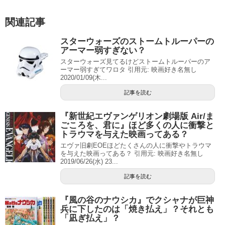
関連記事
スターウォーズのストームトルーパーの
アーマー弱すぎない？
スターウォーズ見てるけどストームトルーパーのア
ーマー弱すぎてワロタ 引用元: 映画好き名無し
2020/01/09(木...
記事を読む
『新世紀エヴァンゲリオン劇場版 Air/ま
ごころを、君に』ほど多くの人に衝撃と
トラウマを与えた映画ってある？
エヴァ旧劇EOEほどたくさんの人に衝撃やトラウマ
を与えた映画ってある？ 引用元: 映画好き名無し
2019/06/26(水) 23...
記事を読む
『風の谷のナウシカ』でクシャナが巨神
兵に下したのは「焼き払え」？それとも
「凪ぎ払え」？