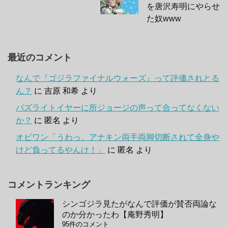
を唐沢寿明にやらせ
た奴www
最近のコメント
なんで『ゴジラファイナルウォーズ』って評価されとる
ん？
に
吉原 和希
より
バズライトイヤーに所ジョージの声って合ってなくない
か？
に
匿名
より
オビワン「うわっ、アナキン両手両脚切断されて全身や
けど負ってるやんけ！」
に
匿名
より
コメントランキング
シンゴジラ見たがなんで評価が賛否両論な
のか分かったわ【庵野秀明】
95件のコメント