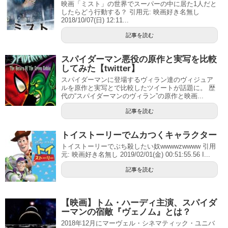
映画「ミスト」の世界でスーパーの中に居た1人だと
したらどう行動する？ 引用元: 映画好き名無し
2018/10/07(日) 12:11...
記事を読む
スパイダーマン悪役の原作と実写を比較
してみた【twitter】
スパイダーマンに登場するヴィラン達のヴィジュア
ルを原作と実写とで比較したツイートが話題に。 歴
代の“スパイダーマンのヴィラン”の原作と映画...
記事を読む
トイストーリーでムカつくキャラクター
トイストーリーでぶち殺したい奴wwwwzwwww 引用
元: 映画好き名無し 2019/02/01(金) 00:51:55.56 I...
記事を読む
【映画】トム・ハーディ主演、スパイダ
ーマンの宿敵『ヴェノム』とは？
2018年12月にマーヴェル・シネマティック・ユニバ