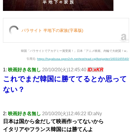
パラサイト 半地下の家族(字幕版)
韓国「パラサイトでアカデミー賞受賞！」日本「アニメ映画、内輪で大絶賛！w」
引用元:
https://hayabusa.open2ch.net/test/read.cgi/livejupiter/1603165540/
1:
映画好き名無し
20/10/20(火)12:45:40
ID:xKR
これでまだ韓国に勝ててるとか思って
ない？
2:
映画好き名無し
20/10/20(火)12:46:22 ID:aNy
日本は国から金だして映画作ってないから
イタリアやフランス韓国には勝てんよ