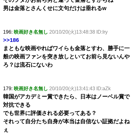
男は金落とさんくせに文句だけは垂れるw
196:
映画好き名無し
20/10/20(火)13:48:38 ID:Iry
>>186
まともな映画やればワイらも金落とすわ、勝手に一
般の映画ファンを突き放しといてお前ら見ないんや
ろ？は流石にないわ
179:
映画好き名無し
20/10/20(火)13:41:43 ID:aZk
韓国がアカデミー賞できたら、日本はノーベル賞で
対抗できる
でも世界に評価される必要ってある？
それって自分たち自身が本当は自信ない証拠だよね
ぇ