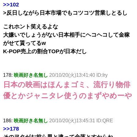
>>102
>反日しながら日本市場でもコツコツ営業しとるし
これホント笑えるよな
大嫌いでしょうがない日本相手にヘコヘコして金稼
がせて貰ってるw
K-POP売上の割合TOPが日本だし
178:
映画好き名無し
20/10/20(火)13:41:40 ID:Iry
日本の映画はほんまゴミ、流行り物俳
優とかジャニタレ使うのまずやめーや
186:
映画好き名無し
20/10/20(火)13:45:31 ID:QRE
>>178
そのヲタがお前ら男と違って金落とすからね