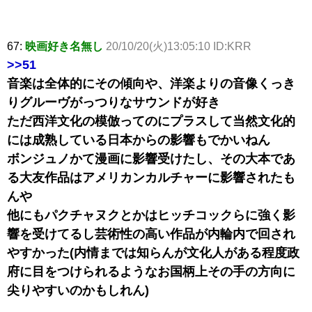
67:
映画好き名無し
20/10/20(火)13:05:10 ID:KRR
>>51
音楽は全体的にその傾向や、洋楽よりの音像くっき
りグルーヴがっつりなサウンドが好き
ただ西洋文化の模倣ってのにプラスして当然文化的
には成熟している日本からの影響もでかいねん
ボンジュノかて漫画に影響受けたし、その大本であ
る大友作品はアメリカンカルチャーに影響されたも
んや
他にもパクチャヌクとかはヒッチコックらに強く影
響を受けてるし芸術性の高い作品が内輪内で回され
やすかった(内情までは知らんが文化人がある程度政
府に目をつけられるようなお国柄上その手の方向に
尖りやすいのかもしれん)