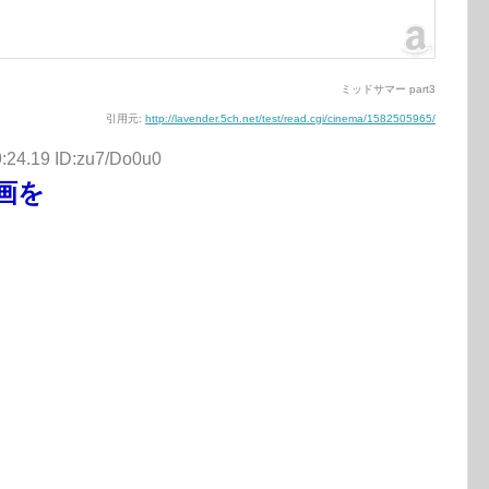
ミッドサマー part3
引用元:
http://lavender.5ch.net/test/read.cgi/cinema/1582505965/
:24.19 ID:zu7/Do0u0
画を