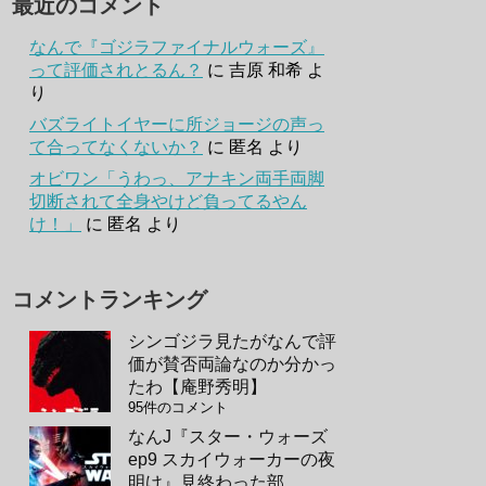
最近のコメント
なんで『ゴジラファイナルウォーズ』
って評価されとるん？
に
吉原 和希
よ
り
バズライトイヤーに所ジョージの声っ
て合ってなくないか？
に
匿名
より
オビワン「うわっ、アナキン両手両脚
切断されて全身やけど負ってるやん
け！」
に
匿名
より
コメントランキング
シンゴジラ見たがなんで評
価が賛否両論なのか分かっ
たわ【庵野秀明】
95件のコメント
なんJ『スター・ウォーズ
ep9 スカイウォーカーの夜
明け』見終わった部