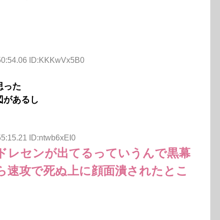
:50:54.06 ID:KKKwVx5B0
思った
図があるし
5:15.21 ID:ntwb6xEI0
ドレセンが出てるっていうんで黒幕
ら速攻で死ぬ上に顔面潰されたとこ