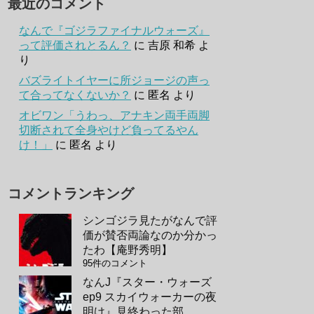
最近のコメント
なんで『ゴジラファイナルウォーズ』
って評価されとるん？
に
吉原 和希
よ
り
バズライトイヤーに所ジョージの声っ
て合ってなくないか？
に
匿名
より
オビワン「うわっ、アナキン両手両脚
切断されて全身やけど負ってるやん
け！」
に
匿名
より
コメントランキング
シンゴジラ見たがなんで評
価が賛否両論なのか分かっ
たわ【庵野秀明】
95件のコメント
なんJ『スター・ウォーズ
ep9 スカイウォーカーの夜
明け』見終わった部