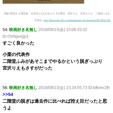
【蜷川実花】人間失格 太宰治と3人の女たち【小栗旬 宮沢りえ 沢尻エリカ 二階堂ふみ】
引用元:
http://lavender.5ch.net/test/read.cgi/cinema/1567083128/
54:
映画好き名無し
2019/09/13(金) 15:06:33.02
ID:OVNpvQp3
すごく良かった
小栗の代表作
二階堂ふみがあそこまでやるかという脱ぎっぷり
宮沢りえもさすがだった
56:
映画好き名無し
2019/09/13(金) 15:34:55.73 ID:bfkmn1fh
>>54
二階堂の脱ぎは過去作に比べれば控え目だったと思
うよ