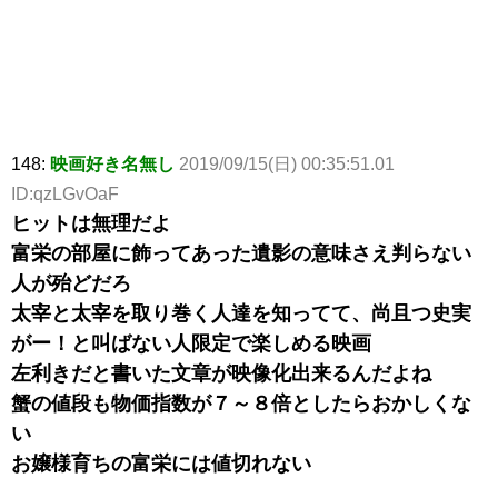
148:
映画好き名無し
2019/09/15(日) 00:35:51.01
ID:qzLGvOaF
ヒットは無理だよ
富栄の部屋に飾ってあった遺影の意味さえ判らない
人が殆どだろ
太宰と太宰を取り巻く人達を知ってて、尚且つ史実
がー！と叫ばない人限定で楽しめる映画
左利きだと書いた文章が映像化出来るんだよね
蟹の値段も物価指数が７～８倍としたらおかしくな
い
お嬢様育ちの富栄には値切れない