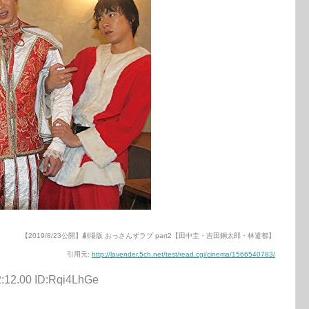
【2019/8/23公開】劇場版 おっさんずラブ part2【田中圭・吉田鋼太郎・林遣都】
引用元:
http://lavender.5ch.net/test/read.cgi/cinema/1566540783/
2:12.00 ID:Rqi4LhGe