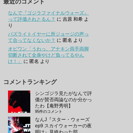
最近のコメント
なんで『ゴジラファイナルウォーズ』
って評価されとるん？
に
吉原 和希
よ
り
バズライトイヤーに所ジョージの声っ
て合ってなくないか？
に
匿名
より
オビワン「うわっ、アナキン両手両脚
切断されて全身やけど負ってるやん
け！」
に
匿名
より
コメントランキング
シンゴジラ見たがなんで評
価が賛否両論なのか分かっ
たわ【庵野秀明】
95件のコメント
なんJ『スター・ウォーズ
ep9 スカイウォーカーの夜
明け』見終わった部