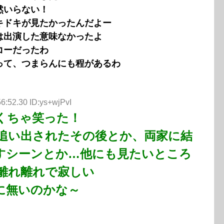
然いらない！
キドキが見たかったんだよー
は出演した意味なかったよ
コーだったわ
って、つまらんにも程があるわ
6:52.30 ID:ys+wjPvI
くちゃ笑った！
追い出されたその後とか、両家に結
すシーンとか…他にも見たいところ
離れ離れで寂しい
に無いのかな～