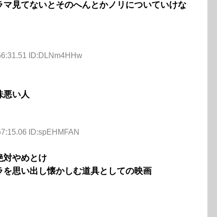
ラマ見てないとそのへんとかノリについていけな
:56:31.51 ID:DLNm4HHw
味悪い人
:57:15.06 ID:spEHMFAN
絶対やめとけ
ラを思い出し懐かしむ道具としての映画