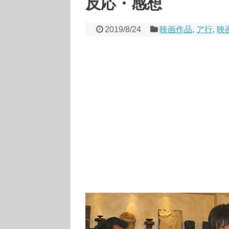
反応・感想
2019/8/24
映画作品
,
ア行
,
映