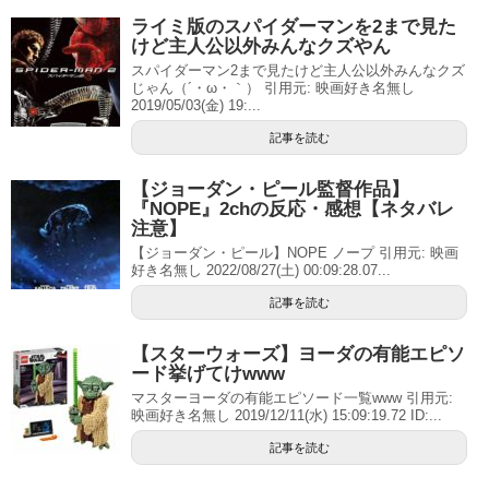
ライミ版のスパイダーマンを2まで見た
けど主人公以外みんなクズやん
スパイダーマン2まで見たけど主人公以外みんなクズ
じゃん（´・ω・｀） 引用元: 映画好き名無し
2019/05/03(金) 19:...
記事を読む
【ジョーダン・ピール監督作品】
『NOPE』2chの反応・感想【ネタバレ
注意】
【ジョーダン・ピール】NOPE ノープ 引用元: 映画
好き名無し 2022/08/27(土) 00:09:28.07...
記事を読む
【スターウォーズ】ヨーダの有能エピソ
ード挙げてけwww
マスターヨーダの有能エピソード一覧www 引用元:
映画好き名無し 2019/12/11(水) 15:09:19.72 ID:...
記事を読む