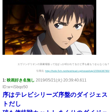
エヴァンゲリオンの新劇場版ってQばっか叩かれてるけど序も破もつまんなくね？
引用元:
http://hebi.5ch.net/test/read.cgi/news4vip/1558438780/
1:
映画好き名無し
2019/05/21(火) 20:39:40.611
ID:w+iSbqo50
序はテレビシリーズ序盤のダイジェス
トだし