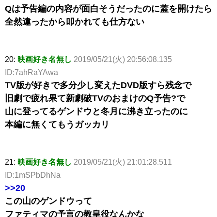
Qは予告編の内容が面白そうだったのに蓋を開けたら
全然違ったから叩かれても仕方ない
20:
映画好き名無し
2019/05/21(火) 20:56:08.135
ID:7ahRaYAwa
TV版が好きで多分少し変えたDVD版すら残念で
旧劇で疲れ果て新劇破TVのおまけのQ予告?で
山に登ってるゲンドウと冬月に沸き立ったのに
本編に無くてもうガッカリ
21:
映画好き名無し
2019/05/21(火) 21:01:28.511
ID:1mSPbDhNa
>>20
この山のゲンドウって
ファティマの予言の教皇役なんかな