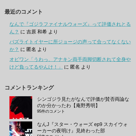
最近のコメント
なんで『ゴジラファイナルウォーズ』って評価されとる
ん？
に
吉原 和希
より
バズライトイヤーに所ジョージの声って合ってなくない
か？
に
匿名
より
オビワン「うわっ、アナキン両手両脚切断されて全身や
けど負ってるやんけ！」
に
匿名
より
コメントランキング
シンゴジラ見たがなんで評価が賛否両論な
のか分かったわ【庵野秀明】
95件のコメント
なんJ『スター・ウォーズ ep9 スカイウォ
ーカーの夜明け』見終わった部