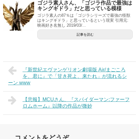
ゴジラ素人さん、「ゴジラ作品で最強は
キングギドラ」だと思っている模様
ゴジラ素人の87％は「ゴジラシリーズで最強の怪獣
はキングギドラ」と思っているという現実 引用元:
映画好き名無し 2019/03/...
記事を読む
『新世紀エヴァンゲリオン劇場版 Air/まごころ
を、君に』で「甘き死よ、来たれ」が流れるシ
ーン www
【悲報】MCUさん、『スパイダーマン:ファーフ
ロムホーム』以降の作品が微妙
コメントをどうぞ