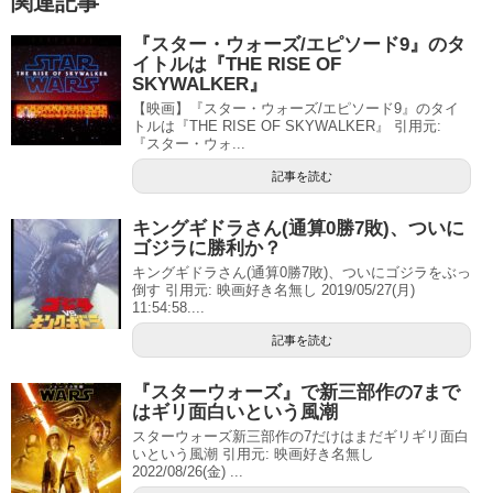
関連記事
『スター・ウォーズ/エピソード9』のタ
イトルは『THE RISE OF
SKYWALKER』
【映画】『スター・ウォーズ/エピソード9』のタイ
トルは『THE RISE OF SKYWALKER』 引用元:
『スター・ウォ...
記事を読む
キングギドラさん(通算0勝7敗)、ついに
ゴジラに勝利か？
キングギドラさん(通算0勝7敗)、ついにゴジラをぶっ
倒す 引用元: 映画好き名無し 2019/05/27(月)
11:54:58....
記事を読む
『スターウォーズ』で新三部作の7まで
はギリ面白いという風潮
スターウォーズ新三部作の7だけはまだギリギリ面白
いという風潮 引用元: 映画好き名無し
2022/08/26(金) ...