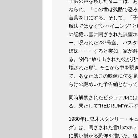
子供の声を察したダニーは、あ
ねられ、「この世は残酷で恐ろ
言葉を口にする。そして、「子
魔法ではなく“シャイニング”
の記憶…雪に閉ざされた展望ホ
ー、呪われた237号室、 バ
姉妹・・・すると突如、家が斜
る。“外”に放り出された彼が見
壊された扉”。そこから中を覗
て、あなたはこの映像に何を見
らけの謎めいた予告編となって
同時解禁されたビジュアルには、
る。果たして“REDRUM”が
1980年に鬼才スタンリー・
グ』は、閉ざされた雪山のホテ
に襲い掛かる恐怖を描いた。後