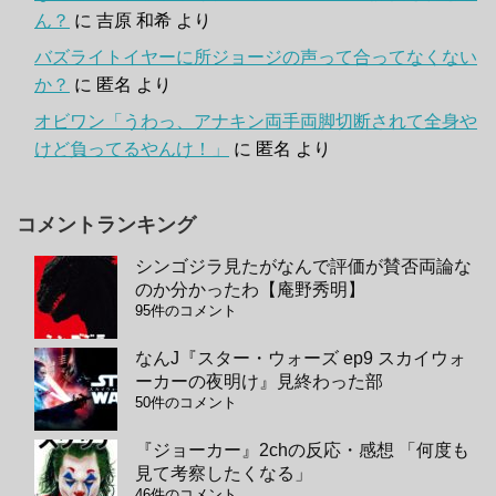
ん？
に
吉原 和希
より
バズライトイヤーに所ジョージの声って合ってなくない
か？
に
匿名
より
オビワン「うわっ、アナキン両手両脚切断されて全身や
けど負ってるやんけ！」
に
匿名
より
コメントランキング
シンゴジラ見たがなんで評価が賛否両論な
のか分かったわ【庵野秀明】
95件のコメント
なんJ『スター・ウォーズ ep9 スカイウォ
ーカーの夜明け』見終わった部
50件のコメント
『ジョーカー』2chの反応・感想 「何度も
見て考察したくなる」
46件のコメント