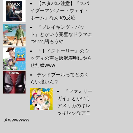
【ネタバレ注意】『スパ
イダーマン:ノー・ウェイ・
ホーム』なんJの反応
『ブレイキング・バッ
ド』とかいう完璧なドラマに
ついて語ろうや
『トイストーリー』のウ
ッディの声を唐沢寿明にやら
せた奴www
デッドプールってどのく
らい強いん？
『ファミリー
ガイ』とかいう
アメリカのキレ
ッキレッなアニ
メwwwwww