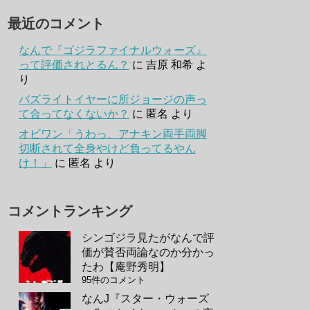
最近のコメント
なんで『ゴジラファイナルウォーズ』
って評価されとるん？
に
吉原 和希
よ
り
バズライトイヤーに所ジョージの声っ
て合ってなくないか？
に
匿名
より
オビワン「うわっ、アナキン両手両脚
切断されて全身やけど負ってるやん
け！」
に
匿名
より
コメントランキング
シンゴジラ見たがなんで評
価が賛否両論なのか分かっ
たわ【庵野秀明】
95件のコメント
なんJ『スター・ウォーズ