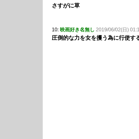
さすがに草
10:
映画好き名無し
2019/06/02(日) 01:1
圧倒的な力を女を攫う為に行使す