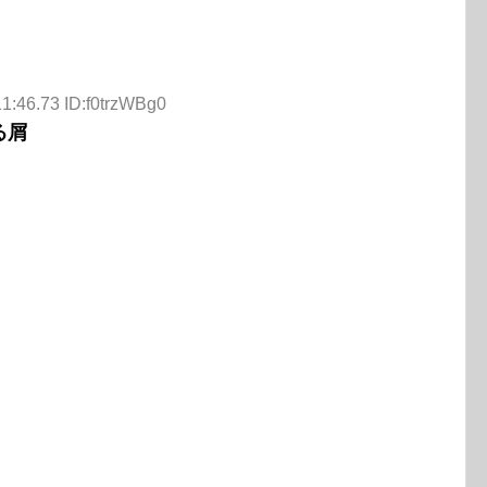
1:46.73 ID:f0trzWBg0
る屑