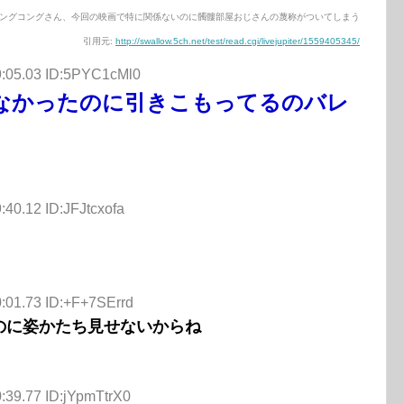
ングコングさん、今回の映画で特に関係ないのに髑髏部屋おじさんの蔑称がついてしまう
引用元:
http://swallow.5ch.net/test/read.cgi/livejupiter/1559405345/
9:05.03 ID:5PYC1cMl0
なかったのに引きこもってるのバレ
:40.12 ID:JFJtcxofa
:01.73 ID:+F+7SErrd
のに姿かたち見せないからね
:39.77 ID:jYpmTtrX0