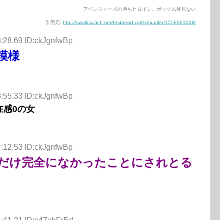
アベンジャーズの勝ちヒロイン、ポッツ以外居ない
引用元:
http://swallow.5ch.net/test/read.cgi/livejupiter/1558961008/
:28.69 ID:ckJgnfwBp
模様
:55.33 ID:ckJgnfwBp
在感0の女
:12.53 ID:ckJgnfwBp
だけ完全になかったことにされとる