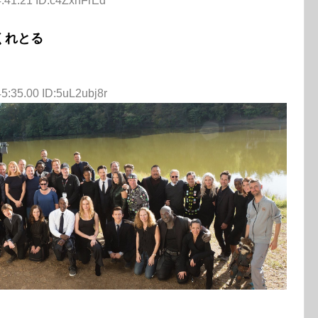
4:41.21 ID:c4ZxhFrEd
くれとる
5:35.00 ID:5uL2ubj8r