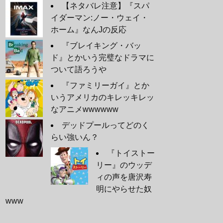
【ネタバレ注意】『スパ
イダーマン:ノー・ウェイ・
ホーム』なんJの反応
『ブレイキング・バッ
ド』とかいう完璧なドラマに
ついて語ろうや
『ファミリーガイ』とか
いうアメリカのキレッキレッ
なアニメwwwwww
デッドプールってどのく
らい強いん？
『トイストー
リー』のウッデ
ィの声を唐沢寿
明にやらせた奴
www