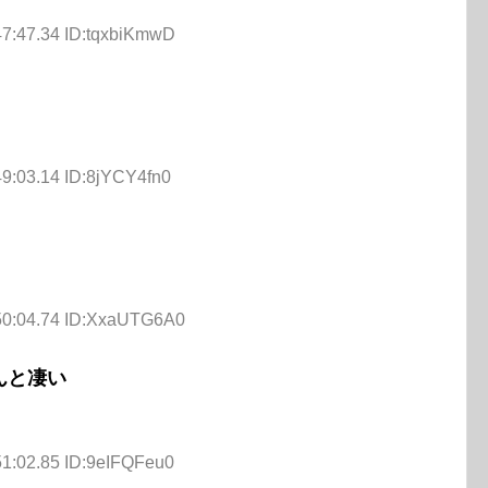
47:47.34 ID:tqxbiKmwD
49:03.14 ID:8jYCY4fn0
50:04.74 ID:XxaUTG6A0
んと凄い
51:02.85 ID:9eIFQFeu0