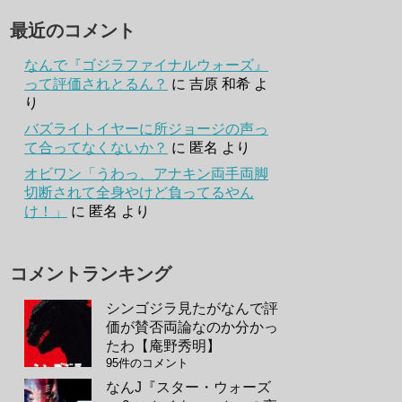
最近のコメント
なんで『ゴジラファイナルウォーズ』
って評価されとるん？
に
吉原 和希
よ
り
バズライトイヤーに所ジョージの声っ
て合ってなくないか？
に
匿名
より
オビワン「うわっ、アナキン両手両脚
切断されて全身やけど負ってるやん
け！」
に
匿名
より
コメントランキング
シンゴジラ見たがなんで評
価が賛否両論なのか分かっ
たわ【庵野秀明】
95件のコメント
なんJ『スター・ウォーズ