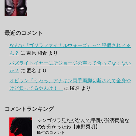
最近のコメント
なんで『ゴジラファイナルウォーズ』って評価されとる
ん？
に
吉原 和希
より
バズライトイヤーに所ジョージの声って合ってなくない
か？
に
匿名
より
オビワン「うわっ、アナキン両手両脚切断されて全身や
けど負ってるやんけ！」
に
匿名
より
コメントランキング
シンゴジラ見たがなんで評価が賛否両論な
のか分かったわ【庵野秀明】
95件のコメント