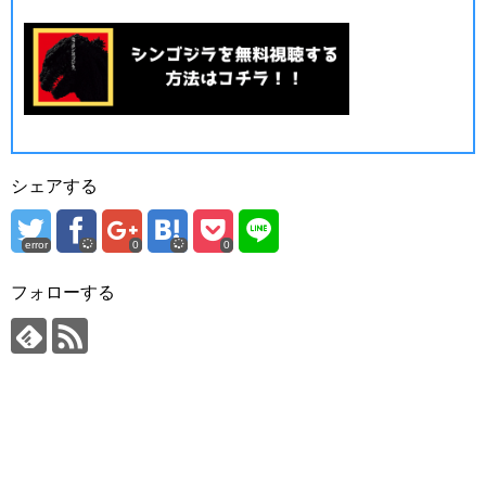
シェアする
error
0
0
フォローする