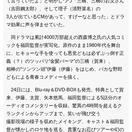
て言っていたよ」と明かしつつ「三橋、三橋のお父さん
（吉田鋼太郎）、そして理子（清野菜名）の
3人が出ているCMがあって、すげーなと思った」とドラ
マ効果に声を弾ませていた。
同ドラマは累計4000万部超えの西森博之氏の人気コミ
ックを福田監督が実写化。原作のまま1980年代を舞台
に、ヒキョーな手を使っても悪党どもは必ずぶっ倒す正
義（？）のツッパリ“金髪パーマ”の三橋（賀来）、
相棒の“ツンツン頭”伊藤（伊藤）をはじめ、バカな野郎
どもによる青春コメディーを描く。
24日には、Blu-ray＆DVD-BOXも発売。特典として賀
来、伊藤、太賀、矢本悠馬、福田監督による5話分のオ
ーディオコメンタリーを収録。驚異の4時間を超えるク
ランクインからアップまで、笑いが飛び交う
撮影現場の様子を収めたメイキング、キャスト＆福田監
督が懐かしのロケ地を巡る、貴重なお忍びツアーや幻の