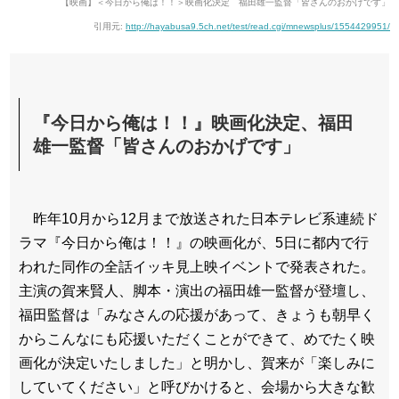
【映画】＜今日から俺は！！＞映画化決定 福田雄一監督「皆さんのおかげです」
引用元:
http://hayabusa9.5ch.net/test/read.cgi/mnewsplus/1554429951/
『今日から俺は！！』映画化決定、福田
雄一監督「皆さんのおかげです」
昨年10月から12月まで放送された日本テレビ系連続ド
ラマ『今日から俺は！！』の映画化が、5日に都内で行
われた同作の全話イッキ見上映イベントで発表された。
主演の賀来賢人、脚本・演出の福田雄一監督が登壇し、
福田監督は「みなさんの応援があって、きょうも朝早く
からこんなにも応援いただくことができて、めでたく映
画化が決定いたしました」と明かし、賀来が「楽しみに
していてください」と呼びかけると、会場から大きな歓