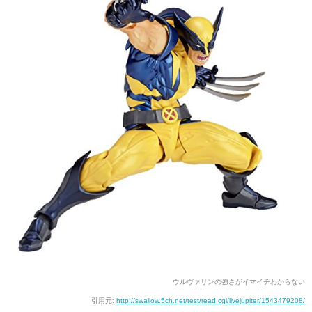
ウルヴァリンの強さがイマイチわからない
引用元:
http://swallow.5ch.net/test/read.cgi/livejupiter/1543479208/