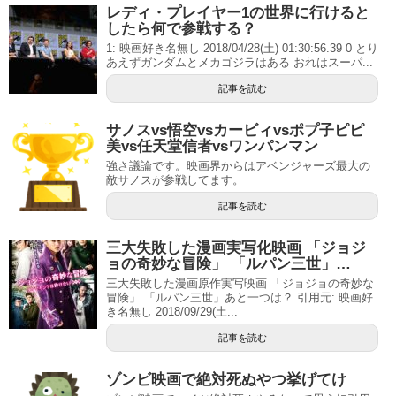
レディ・プレイヤー1の世界に行けると
したら何で参戦する？
1: 映画好き名無し 2018/04/28(土) 01:30:56.39 0 とり
あえずガンダムとメカゴジラはある おれはスーパ...
記事を読む
サノスvs悟空vsカービィvsポプ子ピピ
美vs任天堂信者vsワンパンマン
強さ議論です。映画界からはアベンジャーズ最大の
敵サノスが参戦してます。
記事を読む
三大失敗した漫画実写化映画 「ジョジ
ョの奇妙な冒険」 「ルパン三世」…
三大失敗した漫画原作実写映画 「ジョジョの奇妙な
冒険」 「ルパン三世」あと一つは？ 引用元: 映画好
き名無し 2018/09/29(土...
記事を読む
ゾンビ映画で絶対死ぬやつ挙げてけ