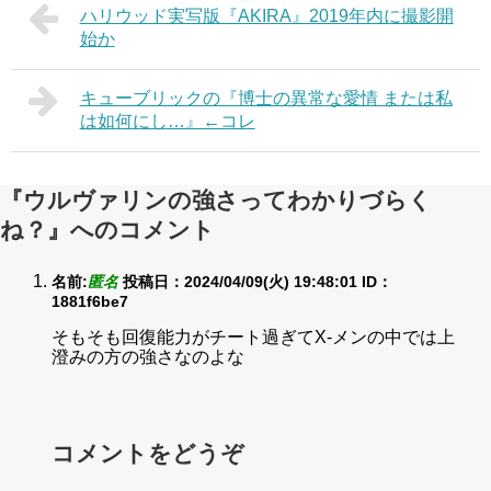
ハリウッド実写版『AKIRA』2019年内に撮影開
始か
キューブリックの『博士の異常な愛情 または私
は如何にし…』←コレ
『ウルヴァリンの強さってわかりづらく
ね？』へのコメント
名前:
匿名
投稿日：2024/04/09(火) 19:48:01
ID：
1881f6be7
そもそも回復能力がチート過ぎてX-メンの中では上
澄みの方の強さなのよな
コメントをどうぞ