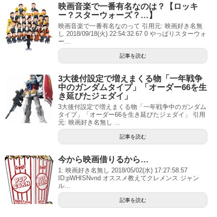
映画音楽で一番有名なのは？【ロッキ
ー？スターウォーズ？…】
映画音楽で一番有名なのって 引用元: 映画好き名無
し 2018/09/18(火) 22:54:32.67 0 やっぱりスターウォ
ー...
記事を読む
3大後付設定で増えまくる物「一年戦争
中のガンダムタイプ」「オーダー66を生
き延びたジェダイ」
3大後付設定で増えまくる物「一年戦争中のガンダム
タイプ」「オーダー66を生き延びたジェダイ」 引用
元: 映画好き名無し ...
記事を読む
今から映画借りるから…
1: 映画好き名無し 2018/05/02(水) 17:27:58.57
ID:pWHISNvnd オススメ教えてクレメンス ジャン
ル...
記事を読む