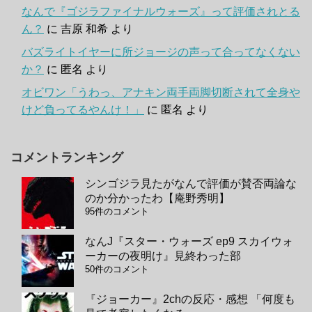
なんで『ゴジラファイナルウォーズ』って評価されとる
ん？
に
吉原 和希
より
バズライトイヤーに所ジョージの声って合ってなくない
か？
に
匿名
より
オビワン「うわっ、アナキン両手両脚切断されて全身や
けど負ってるやんけ！」
に
匿名
より
コメントランキング
シンゴジラ見たがなんで評価が賛否両論な
のか分かったわ【庵野秀明】
95件のコメント
なんJ『スター・ウォーズ ep9 スカイウォ
ーカーの夜明け』見終わった部
50件のコメント
『ジョーカー』2chの反応・感想 「何度も