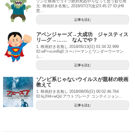
ゾンビ映画でコイツ絶対死ぬやろなって思う奴引用
元: 映画好き名無し 2018/07/27(金)23:45:27 ID:jH9
窓...
記事を読む
アベンジャーズ→大成功 ジャスティス
リ―グ→…… なんでや？
1: 映画好き名無し 2018/05/13(日) 01:34:32.999
ID:wP+vcmRq0 スーパーマンとワンダーウーマン
し...
記事を読む
ゾンビ系じゃないウイルスが題材の映画
教えて
1: 映画好き名無し 2018/08/05(日) 00:02:46.764
ID:kjJH4+wQd アウトブレーク コンテイジョン...
記事を読む