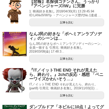
【悲報】名探偵コナンさん、うっかり
『アベンジャーズ/IW』に完勝
1: 映画好き名無し 2018/04/30(月) 13:29:45.94
ID:LANv0VWYp ・アベンジャーズ歴代No.1達成 ...
記事を読む
なんJ民の好きな「ボヘミアンラプソデ
ィ」のシーンは…
なんJ民の好きなボヘミアンラプソディーのシーン、
全員一致する 引用元: 映画好き名無し
2019/03/08(金) 17:48:3...
記事を読む
『IT／イットTHE END それが見えた
ら、終わり。』2chの反応・感想 「ペニ
ーワイズかわいそう…」
IT／イットTHE END それが見えたら、終わり。
(part8) 引用元: 映画好き名無し 2019/11/03(日) ...
記事を読む
ダンブルドア「ネビルに10点！よってグ