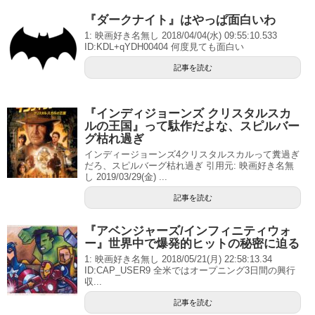
『ダークナイト』はやっぱ面白いわ
1: 映画好き名無し 2018/04/04(水) 09:55:10.533
ID:KDL+qYDH00404 何度見ても面白い
記事を読む
『インディジョーンズ クリスタルスカ
ルの王国』って駄作だよな、スピルバー
グ枯れ過ぎ
インディージョーンズ4クリスタルスカルって糞過ぎ
だろ、スピルバーグ枯れ過ぎ 引用元: 映画好き名無
し 2019/03/29(金) ...
記事を読む
『アベンジャーズ/インフィニティウォ
ー』世界中で爆発的ヒットの秘密に迫る
1: 映画好き名無し 2018/05/21(月) 22:58:13.34
ID:CAP_USER9 全米ではオープニング3日間の興行
収...
記事を読む