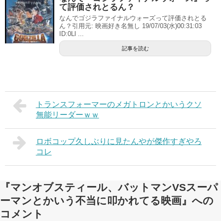
て評価されとるん？
なんでゴジラファイナルウォーズって評価されとる
ん？引用元: 映画好き名無し 19/07/03(水)00:31:03
ID:0Ll ...
記事を読む
トランスフォーマーのメガトロンとかいうクソ
無能リーダーｗｗ
ロボコップ久しぶりに見たんやが傑作すぎやろ
コレ
『マンオブスティール、バットマンVSスーパ
ーマンとかいう不当に叩かれてる映画』への
コメント