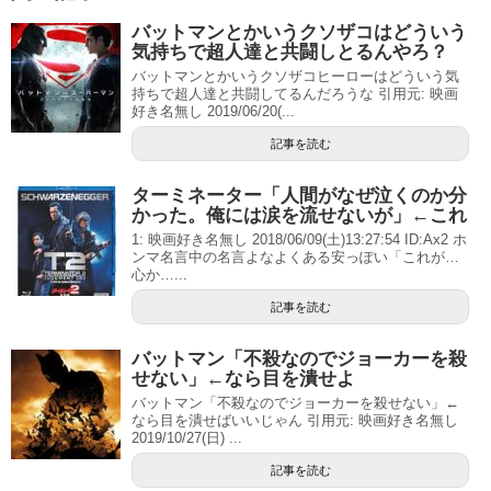
バットマンとかいうクソザコはどういう
気持ちで超人達と共闘しとるんやろ？
バットマンとかいうクソザコヒーローはどういう気
持ちで超人達と共闘してるんだろうな 引用元: 映画
好き名無し 2019/06/20(...
記事を読む
ターミネーター「人間がなぜ泣くのか分
かった。俺には涙を流せないが」←これ
1: 映画好き名無し 2018/06/09(土)13:27:54 ID:Ax2 ホ
ンマ名言中の名言よなよくある安っぽい「これが…
心か…...
記事を読む
バットマン「不殺なのでジョーカーを殺
せない」←なら目を潰せよ
バットマン「不殺なのでジョーカーを殺せない」←
なら目を潰せばいいじゃん 引用元: 映画好き名無し
2019/10/27(日) ...
記事を読む