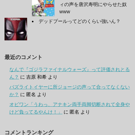
ィの声を唐沢寿明にやらせた奴
www
デッドプールってどのくらい強いん？
最近のコメント
なんで『ゴジラファイナルウォーズ』って評価されとる
ん？
に
吉原 和希
より
バズライトイヤーに所ジョージの声って合ってなくない
か？
に
匿名
より
オビワン「うわっ、アナキン両手両脚切断されて全身や
けど負ってるやんけ！」
に
匿名
より
コメントランキング