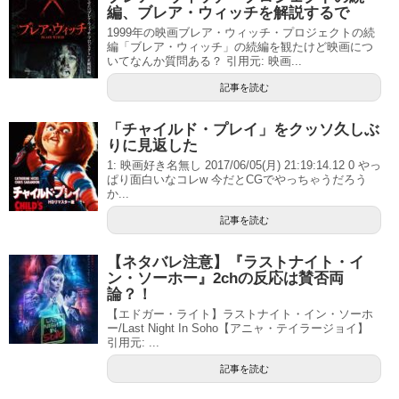
編、ブレア・ウィッチを解説するで
1999年の映画ブレア・ウィッチ・プロジェクトの続
編「ブレア・ウィッチ」の続編を観たけど映画につ
いてなんか質問ある？ 引用元: 映画...
記事を読む
「チャイルド・プレイ」をクッソ久しぶ
りに見返した
1: 映画好き名無し 2017/06/05(月) 21:19:14.12 0 やっ
ぱり面白いなコレw 今だとCGでやっちゃうだろう
か...
記事を読む
【ネタバレ注意】『ラストナイト・イ
ン・ソーホー』2chの反応は賛否両
論？！
【エドガー・ライト】ラストナイト・イン・ソーホ
ー/Last Night In Soho【アニャ・テイラージョイ】
引用元: ...
記事を読む