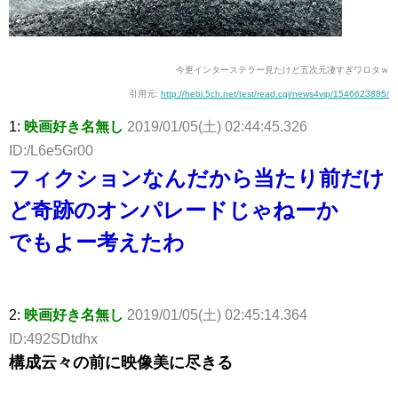
今更インターステラー見たけど五次元凄すぎワロタｗ
引用元:
http://hebi.5ch.net/test/read.cgi/news4vip/1546623885/
1:
映画好き名無し
2019/01/05(土) 02:44:45.326
ID:/L6e5Gr00
フィクションなんだから当たり前だけ
ど奇跡のオンパレードじゃねーか
でもよー考えたわ
2:
映画好き名無し
2019/01/05(土) 02:45:14.364
ID:492SDtdhx
構成云々の前に映像美に尽きる