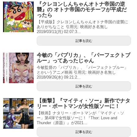
『クレヨンしんちゃんオトナ帝国の逆
襲』の オトナ帝国のモチーフが平成だ
ったら
【平成版】クレヨンしんちゃんオトナ帝国の逆襲に
ありがちなこと 引用元: 映画好き名無し
2019/03/11(月) 02:07:3...
記事を読む
今敏の「パプリカ」、「パーフェクトブ
ルー」ってあったじゃん
今敏監督の「パプリカ」、「パーフェクトブルー」
とかいうアニメ映画 引用元: 映画好き名無し
2018/09/26(水) 09:21:2...
記事を読む
【衝撃】『マイティ・ソー』新作でナタ
リー・ポートマンが女性版ソーに！
【映画】ナタリー・ポートマンが「マイティ・ソ
ー」第4弾で女性版ソーに！『Thor: Love and
Thunder（原題）』が2021...
記事を読む