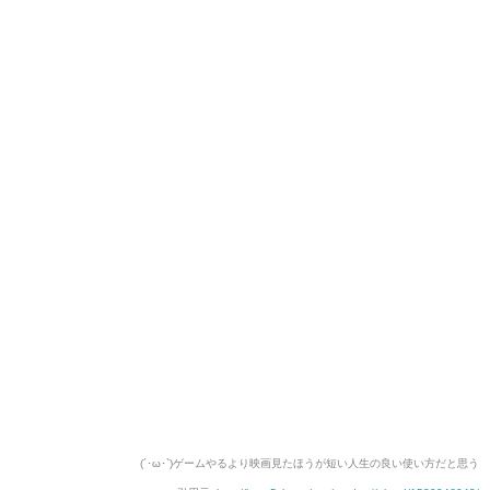
(´･ω･`)ゲームやるより映画見たほうが短い人生の良い使い方だと思う