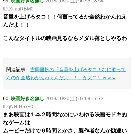
59:
映画好き名無し
2018/10/20(土) 06:55:18.54
ID:XiipuRBM0
音量を上げろタコ！！何言ってるか全然わかんねえ
んだよ！！
こんなタイトルの映画見るならメダル落としやるわ
関連記事：
吉岡里帆の「音量を上げろタコ！なに歌って
んのか全然わかんねぇんだよ！！」が大コケｗｗｗ
60:
映画好き名無し
2018/10/20(土) 07:09:17.73
ID:jNNrH57+0
まあ映画は１本２時間なのにいわゆる映画モドキ的
なゲームは
ムービーだけで６時間とかさ、製作者なんか勘違い