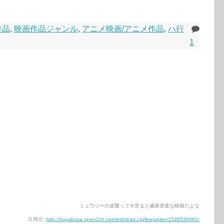
作品
,
映画作品ジャンル
,
アニメ映画/アニメ作品
,
ハ行
1
ミュウツーの逆襲って今見ると滅茶苦茶な映画だよな
引用元:
http://hayabusa.open2ch.net/test/read.cgi/livejupiter/1538530081/