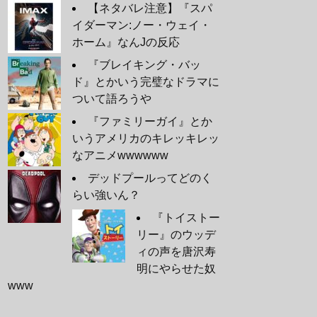
【ネタバレ注意】『スパ
イダーマン:ノー・ウェイ・
ホーム』なんJの反応
『ブレイキング・バッ
ド』とかいう完璧なドラマに
ついて語ろうや
『ファミリーガイ』とか
いうアメリカのキレッキレッ
なアニメwwwwww
デッドプールってどのく
らい強いん？
『トイストー
リー』のウッデ
ィの声を唐沢寿
明にやらせた奴
www