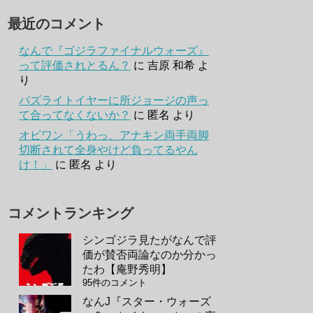
最近のコメント
なんで『ゴジラファイナルウォーズ』
って評価されとるん？
に
吉原 和希
よ
り
バズライトイヤーに所ジョージの声っ
て合ってなくないか？
に
匿名
より
オビワン「うわっ、アナキン両手両脚
切断されて全身やけど負ってるやん
け！」
に
匿名
より
コメントランキング
シンゴジラ見たがなんで評
価が賛否両論なのか分かっ
たわ【庵野秀明】
95件のコメント
なんJ『スター・ウォーズ