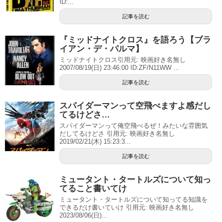
ID:...
記事を読む
『ミッドナイトクロス』を語ろう【ブラ
イアン・デ・パルマ】
ミッドナイトクロス引用元: 映画好き名無し
2007/08/19(日) 23:46:00 ID:ZF/N11WW ...
記事を読む
スパイダーマンって空飛べますよ感だし
てるけどさ…
スパイダーマンって俺空飛べるぜ！みたいな雰囲気
だしてるけどさ 引用元: 映画好き名無し
2019/02/21(木) 15:23:3...
記事を読む
ミュータント・タートルズについて知っ
てること書いてけ
ミュータント・タートルズについて知ってる知識を
できるだけ書いていけ 引用元: 映画好き名無し
2023/08/06(日)...