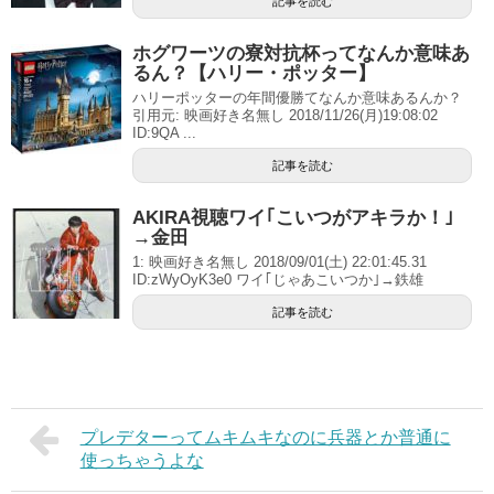
記事を読む
ホグワーツの寮対抗杯ってなんか意味あ
るん？【ハリー・ポッター】
ハリーポッターの年間優勝てなんか意味あるんか？
引用元: 映画好き名無し 2018/11/26(月)19:08:02
ID:9QA ...
記事を読む
AKIRA視聴ワイ｢こいつがアキラか！｣
→金田
1: 映画好き名無し 2018/09/01(土) 22:01:45.31
ID:zWyOyK3e0 ワイ｢じゃあこいつか｣→鉄雄
記事を読む
プレデターってムキムキなのに兵器とか普通に
使っちゃうよな