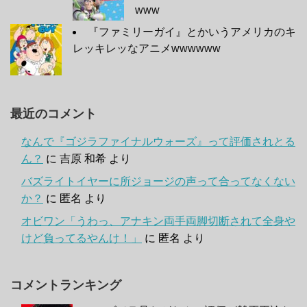
www
『ファミリーガイ』とかいうアメリカのキ
レッキレッなアニメwwwwww
最近のコメント
なんで『ゴジラファイナルウォーズ』って評価されとる
ん？
に
吉原 和希
より
バズライトイヤーに所ジョージの声って合ってなくない
か？
に
匿名
より
オビワン「うわっ、アナキン両手両脚切断されて全身や
けど負ってるやんけ！」
に
匿名
より
コメントランキング