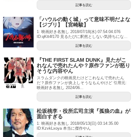
記事を読む
「ハウルの動く城」って意味不明だよな
【ジブリ】【宮崎駿】
1: 映画好き名無し 2018/07/18(水) 07:54:04.076
ID:qKtt4f170 見るたびに釈然としない気持ちにな...
記事を読む
『THE FIRST SLAM DUNK』見たがこ
れなんで売れたんや？原作ファンが怒り
そうな内容やん
スラムダンクの映画見たけどこれなんで売れたん
だ？原作ファンが炎上しそうなもんやけど 引用元:
映画好き名無し 2024/06...
記事を読む
松坂桃李・役所広司主演『孤狼の血』が
面白すぎる
1: 映画好き名無し 2018/05/13(日) 03:14:35.00
ID:KzvkLxoya 本当に傑作やん