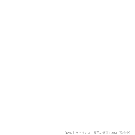
【DVD】ラビリンス 魔王の迷宮 Part3【発売中】