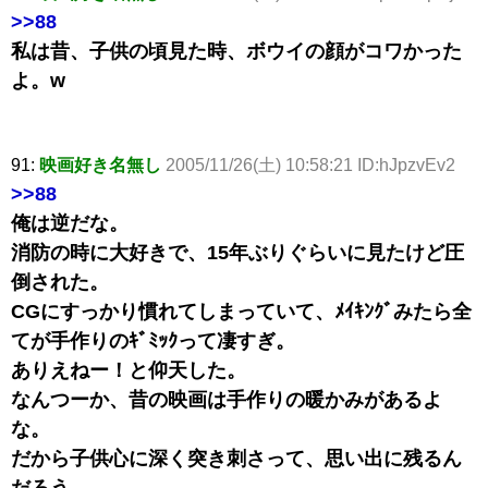
>>88
私は昔、子供の頃見た時、ボウイの顔がコワかった
よ。w
91:
映画好き名無し
2005/11/26(土) 10:58:21 ID:hJpzvEv2
>>88
俺は逆だな。
消防の時に大好きで、15年ぶりぐらいに見たけど圧
倒された。
CGにすっかり慣れてしまっていて、ﾒｲｷﾝｸﾞみたら全
てが手作りのｷﾞﾐｯｸって凄すぎ。
ありえねー！と仰天した。
なんつーか、昔の映画は手作りの暖かみがあるよ
な。
だから子供心に深く突き刺さって、思い出に残るん
だろう。