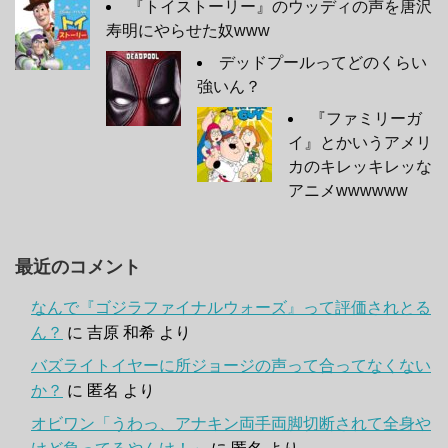
『トイストーリー』のウッディの声を唐沢
寿明にやらせた奴www
デッドプールってどのくらい
強いん？
『ファミリーガ
イ』とかいうアメリ
カのキレッキレッな
アニメwwwwww
最近のコメント
なんで『ゴジラファイナルウォーズ』って評価されとる
ん？
に
吉原 和希
より
バズライトイヤーに所ジョージの声って合ってなくない
か？
に
匿名
より
オビワン「うわっ、アナキン両手両脚切断されて全身や