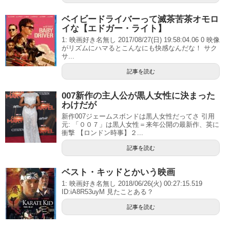
ベイビードライバーって滅茶苦茶オモロ
イな【エドガー・ライト】
1: 映画好き名無し 2017/08/27(日) 19:58:04.06 0 映像
がリズムにハマるとこんなにも快感なんだな！ サク
サ...
記事を読む
007新作の主人公が黒人女性に決まった
わけだが
新作007ジェームスボンドは黒人女性だってさ 引用
元: 「００７」は黒人女性＝来年公開の最新作、英に
衝撃 【ロンドン時事】２...
記事を読む
ベスト・キッドとかいう映画
1: 映画好き名無し 2018/06/26(火) 00:27:15.519
ID:iA8R53uyM 見たことある？
記事を読む