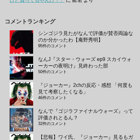
けど負ってるやんけ！」
に
匿名
より
コメントランキング
シンゴジラ見たがなんで評価が賛否両論な
のか分かったわ【庵野秀明】
95件のコメント
なんJ『スター・ウォーズ ep9 スカイウォ
ーカーの夜明け』見終わった部
50件のコメント
『ジョーカー』2chの反応・感想 「何度も
見て考察したくなる」
46件のコメント
なんで『ゴジラファイナルウォーズ』って
評価されとるん？
32件のコメント
【悲報】ワイ氏、『ジョーカー』見るもガ