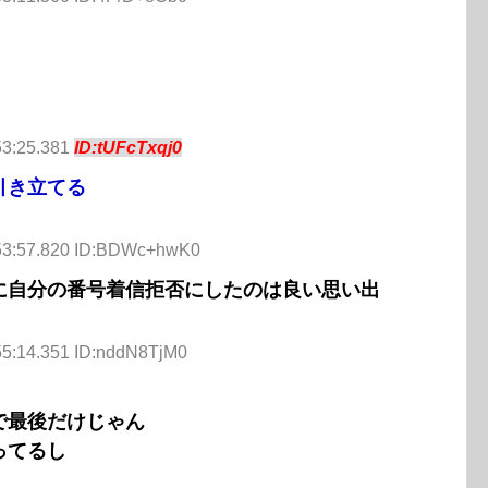
53:25.381
ID:tUFcTxqj0
引き立てる
:53:57.820 ID:BDWc+hwK0
に自分の番号着信拒否にしたのは良い思い出
55:14.351 ID:nddN8TjM0
で最後だけじゃん
ってるし