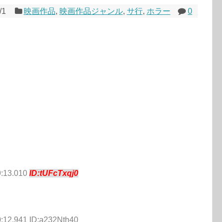
/1
映画作品
,
映画作品ジャンル
,
サ行
,
ホラー
0
9:13.010
ID:tUFcTxqj0
0:12.941 ID:a232Nth40