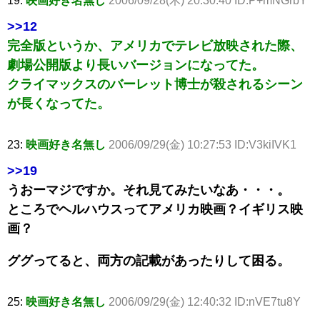
19:
映画好き名無し
2006/09/28(木) 20:30:40 ID:P+mNGrbY
>>12
完全版というか、アメリカでテレビ放映された際、
劇場公開版より長いバージョンになってた。
クライマックスのバーレット博士が殺されるシーン
が長くなってた。
23:
映画好き名無し
2006/09/29(金) 10:27:53 ID:V3kiIVK1
>>19
うおーマジですか。それ見てみたいなあ・・・。
ところでヘルハウスってアメリカ映画？イギリス映
画？
ググってると、両方の記載があったりして困る。
25:
映画好き名無し
2006/09/29(金) 12:40:32 ID:nVE7tu8Y