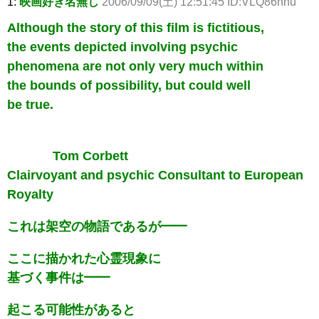
1:
映画好き名無し
2006/09/09(土) 12:51:45 ID:VLQ86nhu
Although the story of this film is fictitious,
the events depicted involving psychic
phenomena are not only very much within
the bounds of possibility, but could well
be true.
Tom Corbett
Clairvoyant and psychic Consultant to European
Royalty
これは架空の物語であるが━━
ここに描かれた心霊現象に
基づく事件は━━
起こる可能性があると