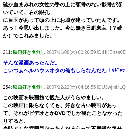
確か血まみれの女性の手の上に顎骨のない骸骨が浮
いていて、右の眼孔
に目玉があって頭の上にお城が建っていたんです。
あっ！今思い出しました。今は無き日劇東宝（？確
か）でこれみました。
211:
映画好き名無し
2007/11/08(木) 00:20:59 ID:HKEh+s6E
そんな漫画あったんだ。
こいつぁヘルハウスオタの俺もしらなんだわ！ｳｷﾞｬｯ
254:
映画好き名無し
2007/12/22(土) 04:16:55 ID:J3wjmHLQ
この映画を映画館で観た人がうらやましい。
この映画に限らなくても、好きな古い映画があっ
て、それがビデオとかDVDでしか観たことなかった
りすると、
当時どんな雰囲気だったんだろうって不思議な気分