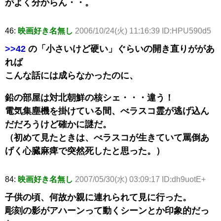
がよく分からん・・。
46:
映画好き名無し
2006/10/24(火) 11:16:39 ID:HPU590d5
>>42
の「小さいけど硬い」ぐらいの開き直りががあ
れば
こんな話には成らなかったのに、
鉛の部屋は対北朝鮮の核シェ・・・違う！
電気集塵機を掛けている間、べラスコ霊が逃げ込ん
だだろうけど確かに謎だ。
（初めて見たときは、べラスコが生きていて罵倒あ
げく心臓麻痺で突然死したと思った。）
84:
映画好き名無し
2007/05/30(水) 03:09:17 ID:dh9uotE+
子供の頃、何故か親に連れられて見に行った。
彫刻の影がアハーンって動くシーンとか印象的だっ