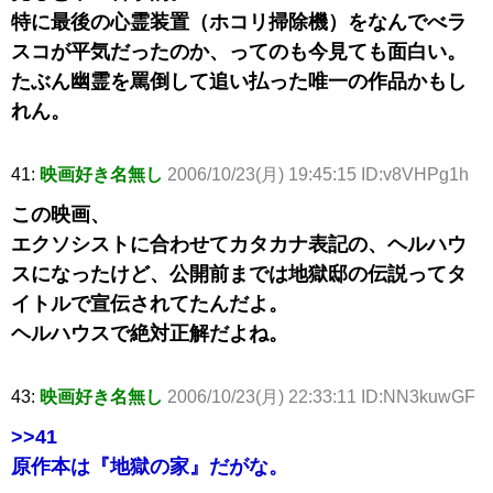
特に最後の心霊装置（ホコリ掃除機）をなんでべラ
スコが平気だったのか、ってのも今見ても面白い。
たぶん幽霊を罵倒して追い払った唯一の作品かもし
れん。
41:
映画好き名無し
2006/10/23(月) 19:45:15 ID:v8VHPg1h
この映画、
エクソシストに合わせてカタカナ表記の、ヘルハウ
スになったけど、公開前までは地獄邸の伝説ってタ
イトルで宣伝されてたんだよ。
ヘルハウスで絶対正解だよね。
43:
映画好き名無し
2006/10/23(月) 22:33:11 ID:NN3kuwGF
>>41
原作本は『地獄の家』だがな。