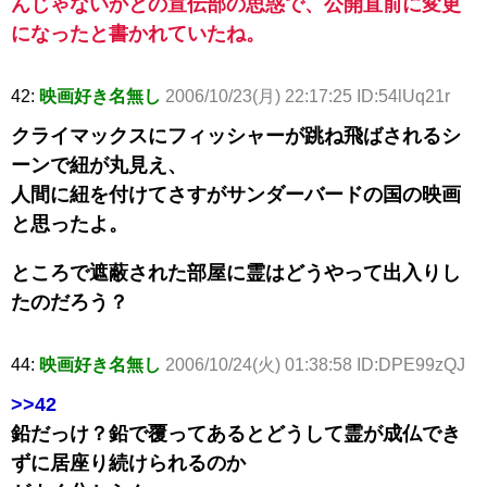
んじゃないかとの宣伝部の思惑で、公開直前に変更
になったと書かれていたね。
42:
映画好き名無し
2006/10/23(月) 22:17:25 ID:54lUq21r
クライマックスにフィッシャーが跳ね飛ばされるシ
ーンで紐が丸見え、
人間に紐を付けてさすがサンダーバードの国の映画
と思ったよ。
ところで遮蔽された部屋に霊はどうやって出入りし
たのだろう？
44:
映画好き名無し
2006/10/24(火) 01:38:58 ID:DPE99zQJ
>>42
鉛だっけ？鉛で覆ってあるとどうして霊が成仏でき
ずに居座り続けられるのか