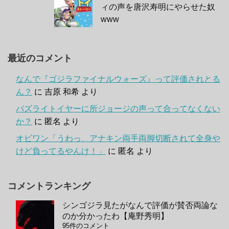
ィの声を唐沢寿明にやらせた奴
www
最近のコメント
なんで『ゴジラファイナルウォーズ』って評価されとる
ん？
に
吉原 和希
より
バズライトイヤーに所ジョージの声って合ってなくない
か？
に
匿名
より
オビワン「うわっ、アナキン両手両脚切断されて全身や
けど負ってるやんけ！」
に
匿名
より
コメントランキング
シンゴジラ見たがなんで評価が賛否両論な
のか分かったわ【庵野秀明】
95件のコメント