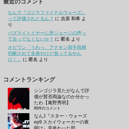
最近のコメント
なんで『ゴジラファイナルウォーズ』
って評価されとるん？
に
吉原 和希
よ
り
バズライトイヤーに所ジョージの声っ
て合ってなくないか？
に
匿名
より
オビワン「うわっ、アナキン両手両脚
切断されて全身やけど負ってるやん
け！」
に
匿名
より
コメントランキング
シンゴジラ見たがなんで評
価が賛否両論なのか分かっ
たわ【庵野秀明】
95件のコメント
なんJ『スター・ウォーズ
ep9 スカイウォーカーの夜
明け』見終わった部