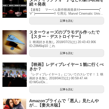
続々発表
【速報】 マーベル新作映画発表ｷﾀ━━━━━━(ﾟ
∀ﾟ)━━━━━━!! 引用元: Marvel Cinematic Univ...
記事を読む
スターウォーズのプラモデル作ったで
【スター・デストロイヤー】
1: 映画好き名無し 2018/07/21(土) 20:43:43.906
ID:Z8M6lql10 これ
記事を読む
【映画】レディプレイヤー１観に行くべ
きか？
『レディプレイヤー１』についてのスレです！ 1: 映
画好き名無し 2018/04/21(土) 00:59:47.44
ID:WGsIDx...
記事を読む
Amazonプライムで「悪人」見たんや
が…【妻夫木聡】