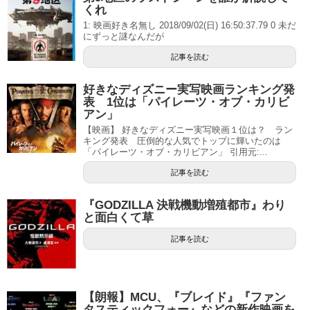
くれ
1: 映画好き名無し 2018/09/02(日) 16:50:37.79 0 未だ
にずっと謎なんだが
記事を読む
好きなディズニー実写映画ランキング発
表 1位は「パイレーツ・オブ・カリビ
アン」
【映画】 好きなディズニー実写映画１位は？ ラン
キング発表 圧倒的な人気でトップに輝いたのは
「パイレーツ・オブ・カリビアン」 引用元:...
記事を読む
『GODZILLA 決戦機動増殖都市』わり
と面白くて草
記事を読む
【朗報】MCU、『ブレイド』『ファン
タスティックフォー』などの新作映画を