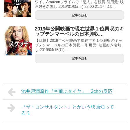
ワイ、Amazonプライムで「悪人」を観賞 引用元: 映
画好き名無し 2019/01/05(土) 22:00:21.17 ID:9...
記事を読む
2019年公開映画で現在世界１位興収のキ
ャプテンマーベルの日本興収…
【悲報】2019年公開映画で現在世界１位興収のキャ
プテンマーベルの日本興収… 引用元: 映画好き名無
し 2019/04/15(月)...
記事を読む
池井戸潤原作『空飛ぶタイヤ』 2chの反応
『ザ・コンサルタント』とかいう映画知って
る？