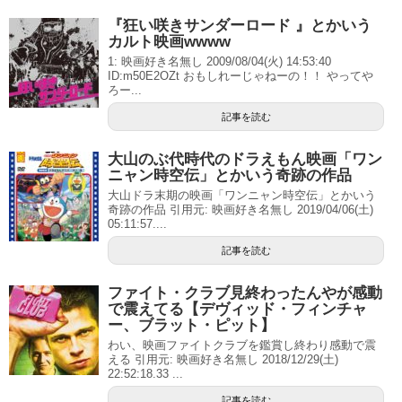
『狂い咲きサンダーロード 』とかいう
カルト映画wwww
1: 映画好き名無し 2009/08/04(火) 14:53:40
ID:m50E2OZt おもしれーじゃねーの！！ やってや
ろー...
記事を読む
大山のぶ代時代のドラえもん映画「ワン
ニャン時空伝」とかいう奇跡の作品
大山ドラ末期の映画「ワンニャン時空伝」とかいう
奇跡の作品 引用元: 映画好き名無し 2019/04/06(土)
05:11:57....
記事を読む
ファイト・クラブ見終わったんやが感動
で震えてる【デヴィッド・フィンチャ
ー、ブラット・ピット】
わい、映画ファイトクラブを鑑賞し終わり感動で震
える 引用元: 映画好き名無し 2018/12/29(土)
22:52:18.33 ...
記事を読む