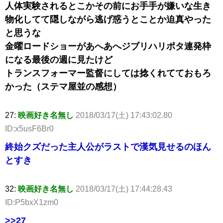
人体実験されるとこかその前にお手手が嫌いな生き
物化してて隠しながら逃げ惑うとことか迫真やった
と思うな
金曜ロードショーがあへあへジブリハリポタ連発枠
になる最後の週に見たけど
トランスフォーマー監督にしては捻くれてておもろ
かった（ステマ屋並の感想）
27:
映画好き名無し
2018/03/17(土) 17:43:02.80
ID:x5usF6Br0
終始クズだった主人公がラストで漢気見せるのほん
とすき
32:
映画好き名無し
2018/03/17(土) 17:44:28.43
ID:P5bxX1zm0
>>27