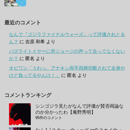
最近のコメント
なんで『ゴジラファイナルウォーズ』って評価されとる
ん？
に
吉原 和希
より
バズライトイヤーに所ジョージの声って合ってなくない
か？
に
匿名
より
オビワン「うわっ、アナキン両手両脚切断されて全身や
けど負ってるやんけ！」
に
匿名
より
コメントランキング
シンゴジラ見たがなんで評価が賛否両論な
のか分かったわ【庵野秀明】
95件のコメント