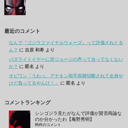
最近のコメント
なんで『ゴジラファイナルウォーズ』って評価されとる
ん？
に
吉原 和希
より
バズライトイヤーに所ジョージの声って合ってなくない
か？
に
匿名
より
オビワン「うわっ、アナキン両手両脚切断されて全身や
けど負ってるやんけ！」
に
匿名
より
コメントランキング
シンゴジラ見たがなんで評価が賛否両論な
のか分かったわ【庵野秀明】
95件のコメント